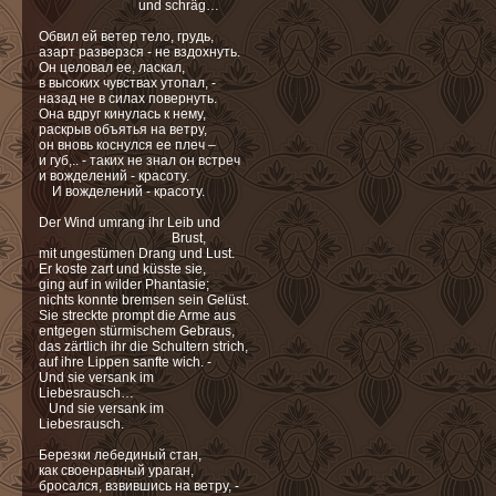
und schräg…
Обвил ей ветер тело, грудь,
азарт разверзся - не вздохнуть.
Он целовал ее, ласкал,
в высоких чувствах утопал, -
назад не в силах повернуть.
Она вдруг кинулась к нему,
раскрыв объятья на ветру,
он вновь коснулся ее плеч –
и губ,.. - таких не знал он встреч
и вожделений - красоту.
И вожделений - красоту.
Der Wind umrang ihr Leib und
Brust,
mit ungestümen Drang und Lust.
Er koste zart und küsste sie,
ging auf in wilder Phantasie;
nichts konnte bremsen sein Gelüst.
Sie streckte prompt die Arme aus
entgegen stürmischem Gebraus,
das zärtlich ihr die Schultern strich,
auf ihre Lippen sanfte wich. -
Und sie versank im
Liebesrausch…
Und sie versank im
Liebesrausch.
Березки лебединый стан,
как своенравный ураган,
бросался, взвившись на ветру, -