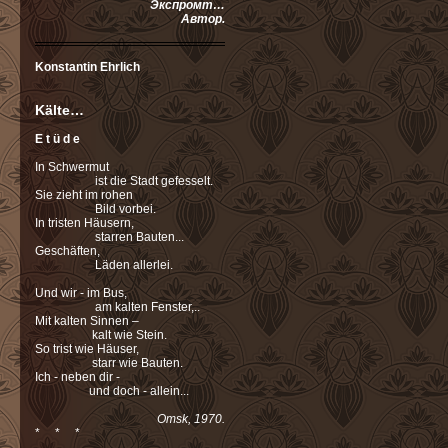
Экспромт…
Автор.
Konstantin Ehrlich
Kälte…
E t ü d e
In Schwermut
ist die Stadt gefesselt.
Sie zieht im rohen
Bild vorbei.
In tristen Häusern,
starren Вauten...
Geschäften,
Läden allerlei.
Und wir - im Bus,
am kalten Fenster,..
Mit kalten Sinnen –
kalt wie Stein.
So trist wie Häuser,
starr wie Bauten.
Ich - neben dir -
und doch - allein...
Omsk, 1970.
* * *