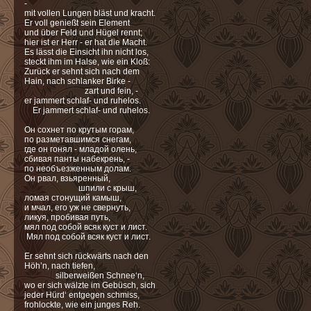
-
mit vollen Lungen bläst und kracht.
Er voll genießt sein Element
und über Feld und Hügel rennt;
hier ist er Herr - er hat die Macht.
Es lässt die Einsicht ihn nicht los,
steckt ihm im Halse, wie ein Kloß:
Zurück er sehnt sich nach dem
Hain, nach schlanker Birke -
zart und fein, -
er jammert schlaf- und ruhelos.
Er jammert schlaf- und ruhelos.
Он сохнет по крутым горам,
по разметавшимся снегам,
где он гонял - младой олень,
сбивая панты набекрень, -
по необъезженным долам.
Он рвал, взьяренный,
шпили с крыш,
ломая стонущий камыш,
и мчал, его уж не свернуть,
ликуя, пробивая путь,
мял под собой всяк куст и лист.
Мял под собой всяк куст и лист.
Er sehnt sich rückwärts nach den
Höh’n, nach tiefen,
silberweißen Schnee‘n,
wo er sich wälzte im Gebüsch, sich
jeder Hürd‘ entgegen schmiss,
frohlockte, wie ein junges Reh.