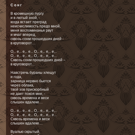
С о н г
В кромешную пургу
и в лютый зной, -
когда встает преград
неисчислимость предо мной,
меня воспоминанья рвут
и мчат вперед,
сквозь сонм прошедших дней -
в круговорот…
О,.. e,.. e,.. e... О,.. e,.. e,.. e,..
О,.. e,.. e,.. e,.. О,.. e,.. e,.. e...
Сквозь сонм прошедших дней –
в круговорот...
Навстречь бураны хлещут
и года,
зарница нервно бьется
через облака,
твой зов прискорбный
не дает покоя мне, -
сквозь времена и веси
слышен вдалеке…
О,.. e,.. e,.. e... О,.. e,.. e,.. e,..
О,.. e,.. e,.. e,.. О,.. e,.. e,.. e...
Cквозь времена и веси
слышен вдалеке…
Вуалью скрытый,