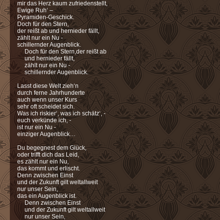
mir das Herz kaum zufriedenstellt,
Ewige Ruh‘ –
Pyramiden-Geschick.
Doch für den Stern,
der reißt ab und hernieder fällt,
zählt nur ein Nu -
schillernder Augenblick.
Doch für den Stern,
der reißt ab
und hernieder fällt,
zählt nur ein Nu -
schillernder Augenblick.
Lasst diese Welt zieh‘n
durch ferne Jahrhunderte
auch wenn unser Kurs
sehr oft scheidet sich.
Was ich riskier‘, was ich schätz‘, -
euch verkünde ich, -
ist nur ein Nu -
einziger Augenblick…
Du begegnest dem Glück,
oder trifft dich das Leid,
es zählt nur ein Nu,
das kommt und erlischt.
Denn zwischen Einst
und der Zukunft gilt weltallweit
nur unser Sein,
das ein Augenblick ist.
Denn zwischen Einst
und der Zukunft gilt weltallweit
nur unser Sein,