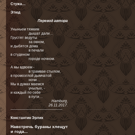
Стужа…
Этюд
Перевод автора
Уныньем тяжким
дышат дали…
Грустят ведуты
за окном,
и дыбятся дома
в печали
в студеном
городе ночном.
А мы вдвоем -
в трамвае стылом,
в промозглой дымчатой
ночи…
Мы в думах маемся
унылых, -
и каждый по себе
в пути…
Hamburg,
26.11.2017.
-------------------------------------------
Константин Эрлих
Навстречь бураны хлещут
и года...