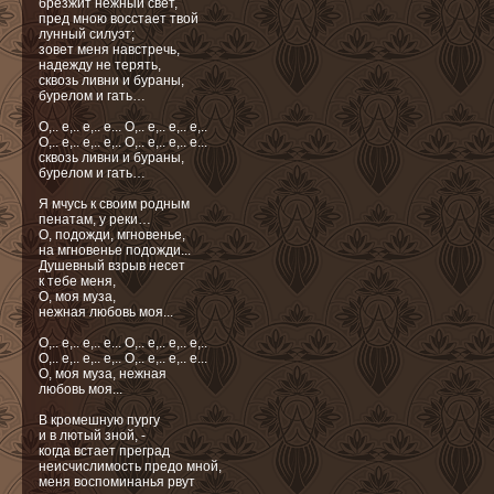
брезжит нежный свет,
пред мною восстает твой
лунный силуэт;
зовет меня навстречь,
надежду не терять,
сквозь ливни и бураны,
бурелом и гать…
О,.. e,.. e,.. e... О,.. e,.. e,.. e,..
О,.. e,.. e,.. e,.. О,.. e,.. e,.. e...
сквозь ливни и бураны,
бурелом и гать…
Я мчусь к своим родным
пенатам, у реки…
О, подожди, мгновенье,
на мгновенье подожди...
Душевный взрыв несет
к тебе меня,
О, моя муза,
нежная любовь моя...
О,.. e,.. e,.. e... О,.. e,.. e,.. e,..
О,.. e,.. e,.. e,.. О,.. e,.. e,.. e...
О, моя муза, нежная
любовь моя...
В кромешную пургу
и в лютый зной, -
когда встает преград
неисчислимость предо мной,
меня воспоминанья рвут