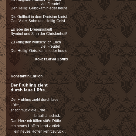
viel Freude!
Der Heilig’ Geist kam nieder heute!
Die Gottheit in dem Dreisinn kreist:
Gott-Vater, Sohn und Heilig-Geist.
Es lebe die Dreieinigkeit!
Symbol und Sinn der Christenheit!
Zu Pfingsten wünsch‘ ich Euch
viel Freude!
Der Heilig’ Geist kam nieder heute!
Константин Эрлих
-------------------------------------------
Konstantin Ehrlich
Der Frühling zieht
durch laue Lüfte...
Der Frühling zieht durch laue
Lüfte,
er schmückt die Erde
bräutlich schick.
Das Herz mir füllen süße Düfte -
ein neues Hoffen kehrt zurück...
ein neues Hoffen kehrt zurück...