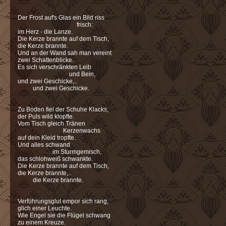
Der Frost auf's Glas ein Bild riss
frisch:
im Herz - die Lanze.
Die Kerze brannte auf dem Tisch,
die Kerze brannte.
Und an der Wand sah man vereint
zwei Schattenblicke.
Es sich verschränkten Leib
und Bein,
und zwei Geschicke,..
und zwei Geschicke.
Zu Boden fiel der Schuhe Klacks,
der Puls wild klopfte.
Vom Tisch gleich Tränen
Kerzenwachs
auf dein Kleid tropfte.
Und alles schwand
im Sturmgemisch,
das schlohweiß schwankte.
Die Kerze brannte auf dem Tisch,
die Kerze brannte,..
die Kerze brannte.
Verführungsglut empor sich rang,
glich einer Leuchte.
Wie Engel sie die Flügel schwang
zu einem Kreuze.