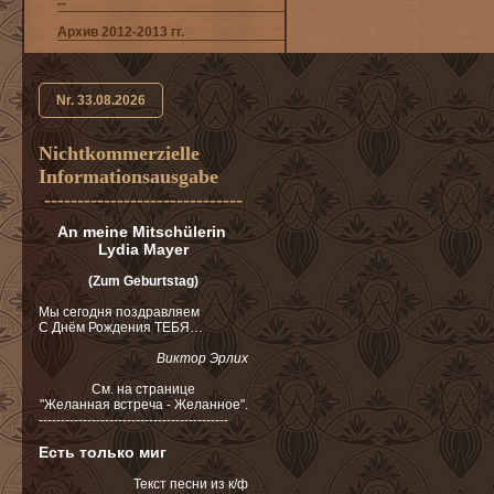
--
Арxив 2012-2013 гг.
Nr. 33.08.2026
Nichtkommerzielle
Informationsausgabe
------------------------------
An meine Mitschülerin
Lydia Mayer
(Zum Geburtstag)
Мы сегодня поздравляем
С Днём Рождения ТЕБЯ…
Виктор Эрлих
См. на cтранице
"Желанная встреча - Желанное".
-------------------------------------------
Есть только миг
Текст песни из к/ф