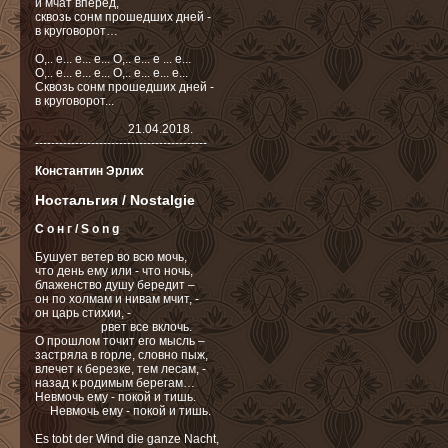
и мчат вперед,
сквозь сонм прошедших дней -
в круговорот…
О,.. e... e... e... О,.. e... e ... e...
О,.. e... e... e... О,.. e... e... e...
Сквозь сонм прошедших дней -
в круговорот...
21.04.2018.
-------------------------------------------
Константин Эрлих
Ностальгия / Nostalgie
С о н г / S o n g
Бушует ветер во всю мочь,
что день ему или - что ночь,
блаженство душу бередит –
он по холмам и нивам мчит, -
он царь стихии, -
рвет все вклочь.
О прошлом точит его мысль –
застряла в горле, словно пыж,
влечет к березке, тем лесам, -
назад к родимым берегам…
Невмочь ему - покой и тишь.
Невмочь ему - покой и тишь.
Es tobt der Wind die ganze Nacht,