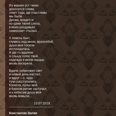
Из жарких уст твоих
доносятся слова,
зовут туда, где счастливы
мы были.
Дрожа, крадется
по щеке твоей слеза,
в моих раздумьях
замерзает стылых…
А ливень бьет,
глумясь над мною, вразнобой,
душа моя тоскою
исстрадалась.
А где-то вдалеке
я слышу голос твой,
надежда в моем сердце
вновь воспряла.
Вдали забрезжил свет
и новый день настал,
и вдруг – о, чудо -
тучи раcступились…
Клокоча, пульс мой
в бурном ритме застучал,
и к небесам душа моя
вновь взмыла…
13.07.2019.
-------------------------------------------
Константин Эрлих