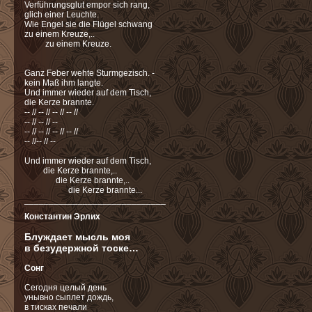
Verführungsglut empor sich rang,
glich einer Leuchte.
Wie Engel sie die Flügel schwang
zu einem Kreuze,..
zu einem Kreuze.
Ganz Feber wehte Sturmgezisch. -
kein Maß ihm langte.
Und immer wieder auf dem Tisch,
die Kerze brannte.
-- // -- // -- // -- //
-- // -- // --
-- // -- // -- // -- //
-- //-- // --
Und immer wieder auf dem Tisch,
die Kerze brannte,..
die Kerze brannte,..
die Kerze brannte...
_____________________________
Константин Эрлих
Блуждает мысль моя
в безудержной тоске…
Сонг
Сегодня целый день
унывно сыплет дождь,
в тисках печали