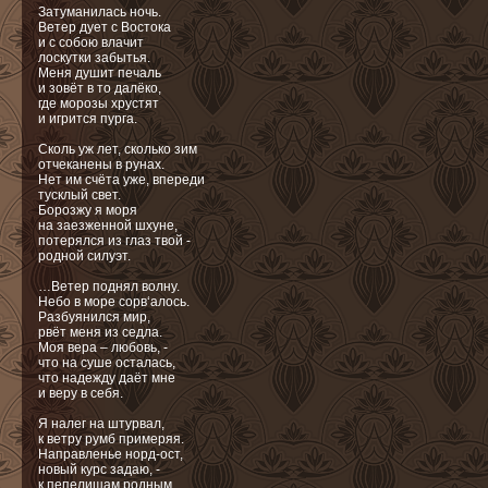
Затуманилась ночь.
Ветер дует с Востока
и с собою влачит
лоскутки забытья.
Меня душит печаль
и зовёт в то далёко,
где морозы хрустят
и игрится пурга.
Сколь уж лет, сколько зим
отчеканены в рунах.
Нет им счёта уже, впереди
тусклый свет.
Борозжу я моря
на заезженной шхуне,
потерялся из глаз твой -
родной силуэт.
…Ветер поднял волну.
Небо в море сорв‘алось.
Разбуянился мир,
рвёт меня из седла.
Моя вера – любовь, -
что на суше осталась,
что надежду даёт мне
и веру в себя.
Я налег на штурвал,
к ветру румб примеряя.
Направленье норд-ост,
новый курс задаю, -
к пепелищам родным,