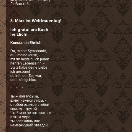
Люблю тебя…
....................................................
8. März ist Weltfrauentag!
Ich gratuliere Euch
herzlich!
Konstantin Ehrlich
Du, meine Symphonie,
du - meine Muse, -
mit dir besteig‘ ich jeden
hehren Lebenssinn. -
Stets habe deine Liebe
ich gespüret
ob trüb der Tag war,
oder königsblau…
* * *
Ты – моя музыка,
взлет нежной лиры, -
с тобой осилю я любой
восход – крутой.
Чтоб мне не потеряться
в этом мире,
ты брезжишь мне
немеркнущей звездой.