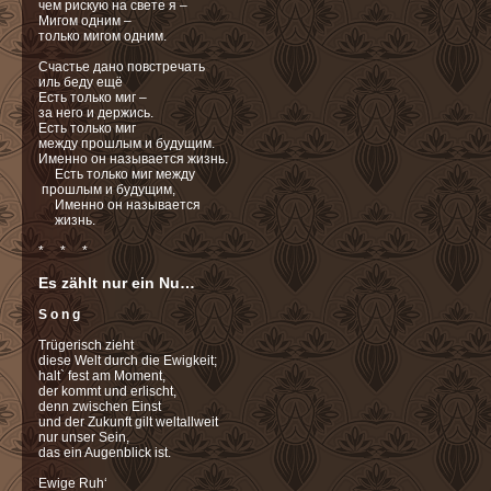
чем рискую на свете я –
Мигом одним –
только мигом одним.
Счастье дано повстречать
иль беду ещё
Есть только миг –
за него и держись.
Есть только миг
между прошлым и будущим.
Именно он называется жизнь.
Есть только миг между
прошлым и будущим,
Именно он называется
жизнь.
* * *
Es zählt nur ein Nu…
S o n g
Trügerisch zieht
diese Welt durch die Ewigkeit;
halt` fest am Moment,
der kommt und erlischt,
denn zwischen Einst
und der Zukunft gilt weltallweit
nur unser Sein,
das ein Augenblick ist.
Ewige Ruh‘