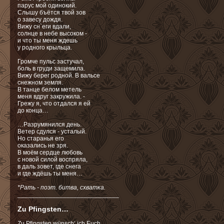
парус мой одинокий.
Слышу бъётся твой зов
о завесу дождя.
Вижу сн`еги вдали,
солнце в небе высоком -
и что ты меня ждешь
у родного крыльца.
Громче пульс застучал,
боль в груди защемила.
Вижу берег родной. В вальсе
снежном земля.
В танце белом метель
меня вдруг закружила. -
Грежу я, что отдался я ей
до конца…
…Разрумянился день.
Ветер сдулся - усталый.
Но старанья его
оказались
не зря.
В моём сердце любовь
с новой силой воспряла,
в даль зовет, где снега
и где ждёшь ты меня…
*Рать - поэт. битва, схватка.
_____________________________
Zu Pfingsten…
Zu Pfingsten wünsch‘ ich Euch