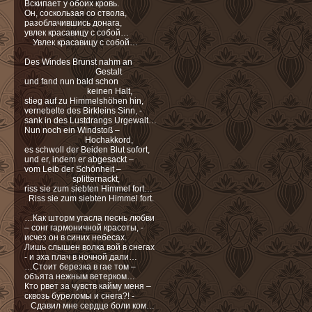
Вскипает у обоих кровь.
Он, соскользая со ствола,
разоблачившись донага,
увлек красавицу с собой…
Увлек красавицу с собой…
Des Windes Brunst nahm an
Gestalt
und fand nun bald schon
keinen Halt,
stieg auf zu Himmelshöhen hin,
vernebelte des Birkleins Sinn, -
sank in des Lustdrangs Urgewalt…
Nun noch ein Windstoß –
Hochakkord,
es schwoll der Beiden Blut sofort,
und er, indem er abgesackt –
vom Leib der Schönheit –
splitternackt,
riss sie zum siebten Himmel fort…
Riss sie zum siebten Himmel fort.
…Как шторм угасла песнь любви
– сонг гармоничной красоты, -
исчез он в синих небесах.
Лишь слышен волка вой в снегах
- и эха плач в ночной дали…
…Стоит березка в гае том –
объята нежным ветерком…
Кто рвет за чувств кайму меня –
cквозь буреломы и снега?! -
Сдавил мне сердце боли ком…