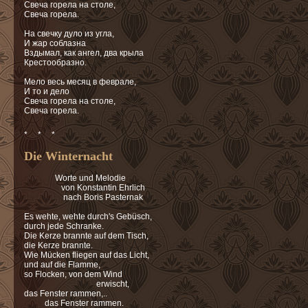
Свеча горела на столе,
Свеча горела.
На свечку дуло из угла,
И жар соблазна
Вздымал, как ангел, два крыла
Крестообразно.
Мело весь месяц в феврале,
И то и дело
Свеча горела на столе,
Свеча горела.
* * *
Die Winternacht
Worte und Melodie
von Konstantin Ehrlich
nach Boris Pasternak
Es wehte, wehte durch's Gebüsch,
durch jede Schranke.
Die Kerze brannte auf dem Tisch,
die Kerze brannte.
Wie Mücken fliegen auf das Licht,
und auf die Flamme,
so Flocken, von dem Wind
erwischt,
das Fenster rammen,..
das Fenster rammen.