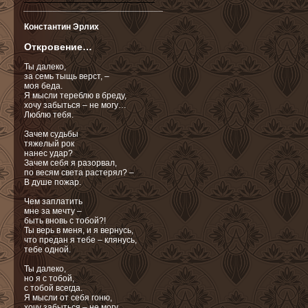
_____________________________
Константин Эрлих
Откровение…
Ты далеко,
за семь тыщь верст, –
моя беда.
Я мысли тереблю в бреду,
хочу забыться – не могу…
Люблю тебя.
Зачем судьбы
тяжелый рок
нанес удар?
Зачем себя я разорвал,
по весям света растерял? –
В душе пожар.
Чем заплатить
мне за мечту –
быть вновь с тобой?!
Ты верь в меня, и я вернусь,
что предан я тебе – клянусь,
тебе одной.
Ты далеко,
но я с тобой,
с тобой всегда.
Я мысли от себя гоню,
хочу забыться – не могу.