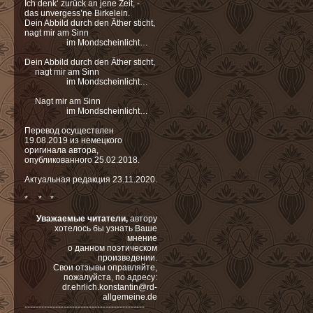
Ich denk‘ zurück an jene Zeit, -
das unvergess’ne Birkelein.
Dein Abbild durch den Äther sticht,
nagt mir am Sinn
im Mondscheinlicht…
Dein Abbild durch den Äther sticht,
nagt mir am Sinn
im Mondscheinlicht…
Nagt mir am Sinn
im Mondscheinlicht…
Перевод осуществлен
19.08.2019 из немецкого
оригинала автора,
опубликованного 25.02.2018.
Актуальная редакция 23.11.2020.
* * *
Уважаемые читатели,
автору
хотелось бы узнать Ваше
мнение
о данном поэтическом
произведении.
Свои отзывы оправляйте,
пожалуйста,
по адресу:
dr.ehrlich.konstantin@rd-
allgemeine.de
-------------------------------------------