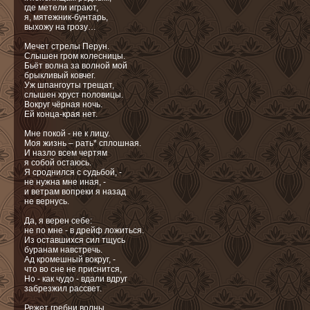
где метели играют,
я, мятежник-бунтарь,
выхожу на грозу…
Мечет стрелы Перун.
Слышен гром колесницы.
Бьёт волна за волной мой
брыкливый ковчег.
Уж шпангоуты трещат,
слышен хруст половицы.
Вокруг чёрная ночь.
Ей конца-края нет.
Мне покой - не к лицу.
Моя жизнь – рать* сплошная.
И назло всем чертям
я собой остаюсь.
Я сроднился с судьбой, -
не нужна мне иная, -
и ветрам вопреки я назад
не вернусь.
Да, я верен себе:
не по мне - в дрейф ложиться.
Из оставшихся сил тщусь
буранам навстречь.
Ад кромешный вокруг, -
что во сне не приснится,
Но - как чудо - вдали вдруг
забрезжил рассвет.
Режет гребни волны