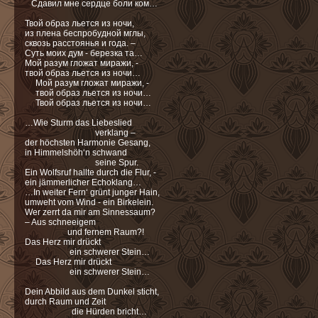
Сдавил мне сердце боли ком…
Твой образ льется из ночи,
из плена беспробудной мглы,
cквозь расстоянья и года. –
Cуть моих дум - березка та…
Мой разум гложат миражи, -
твой образ льется из ночи…
Мой разум гложат миражи, -
твой образ льется из ночи…
Твой образ льется из ночи…
…Wie Sturm das Liebeslied
verklang –
der höchsten Harmonie Gesang,
in Himmelshöh‘n schwand
seine Spur.
Ein Wolfsruf hallte durch die Flur, -
ein jämmerlicher Echoklang…
…In weiter Fern‘ grünt junger Hain,
umweht vom Wind - ein Birkelein.
Wer zerrt da mir am Sinnessaum?
– Aus schneeigem
und fernem Raum?!
Das Herz mir drückt
ein schwerer Stein…
Das Herz mir drückt
ein schwerer Stein…
Dein Abbild aus dem Dunkel sticht,
durch Raum und Zeit
die Hürden bricht…