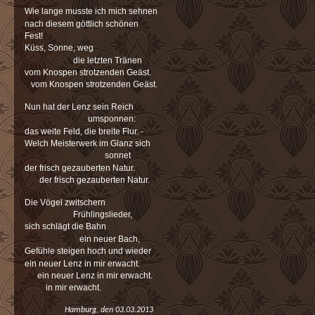
Wie lange musste ich mich sehnen
nach diesem göttlich schönen
Fest!
Küss, Sonne, weg
die letzten Tränen
vom Knospen strotzenden Geäst.
vom Knospen strotzenden Geäst.
Nun hat der Lenz sein Reich
umsponnen:
das weite Feld, die breite Flur. -
Welch Meisterwerk im Glanz sich
sonnet
der frisch gezauberten Natur.
der frisch gezauberten Natur.
Die Vögel zwitschern
Frühlingslieder,
sich schlägt die Bahn
ein neuer Bach,
Gefühle steigen hoch und wieder
ein neuer Lenz in mir erwacht.
ein neuer Lenz in mir erwacht.
in mir erwacht.
Hamburg, den 03.03.2013