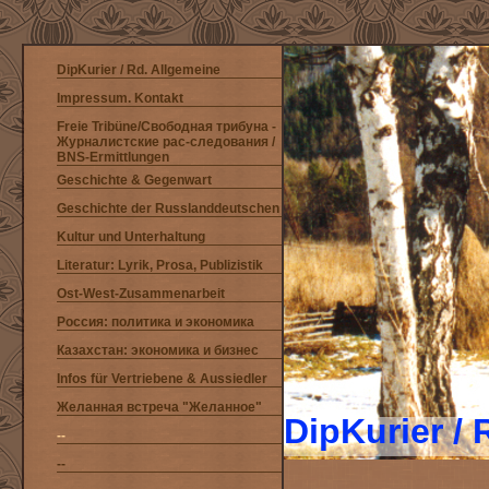
DipKurier / Rd. Allgemeine
Impressum. Kontakt
Freie Tribüne/Свободная трибуна -
Журналистские рас-следования /
BNS-Ermittlungen
Geschichte & Gegenwart
Geschichte der Russlanddeutschen
Kultur und Unterhaltung
Literatur: Lyrik, Prosa, Publizistik
Ost-West-Zusammenarbeit
Россия: политика и экономика
Казахстан: экономика и бизнес
Infos für Vertriebene & Aussiedler
Желанная встреча "Желанное"
DipKurier /
--
--