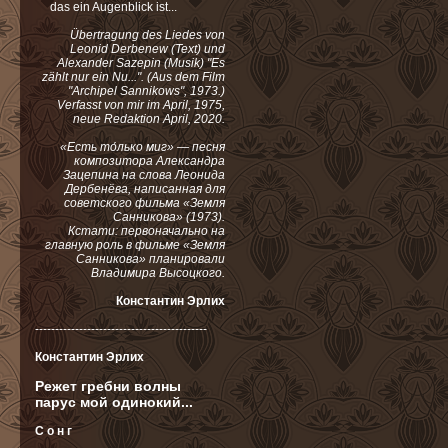
das ein Augenblick ist...
Übertragung des Liedes von
Leonid Derbenew (Text) und
Alexander Sazepin (Musik) "Es
zählt nur ein Nu...". (Aus dem Film
"Archipel Sannikows", 1973.)
Verfasst von mir im April, 1975,
neue Redaktion April, 2020.
«Есть то́лько миг» — песня
композитора Александра
Зацепина на слова Леонида
Дербенёва, написанная для
советского фильма «Земля
Санникова» (1973).
Кстати: первоначально на
главную роль в фильме «Земля
Санникова» планировали
Владимира Высоцкого.
Константин Эрлих
-------------------------------------------
Константин Эрлих
Режет гребни волны
парус мой одинокий...
С о н г