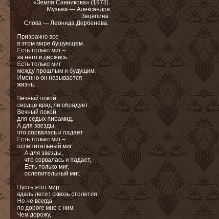
«Земля Санникова» (1973).
Музыка — Александра
Зацепина.
Слова — Леонида Дербенева.
Призрачно все
в этом мире бушующем.
Есть только миг –
за него и держись.
Есть только миг
между прошлым и будущим.
Именно он называется
жизнь.
Вечный покой
сердце вряд ли обрадует.
Вечный покой
для седых пирамид.
А для звезды,
что сорвалась и падает
Есть только миг –
ослепительный миг.
А для звезды,
что сорвалась и падает,
Есть только миг,
ослепительный миг.
Пусть этот мир
вдаль летит сквозь столетия.
Но не всегда
по дороге мне с ним.
Чем дорожу,