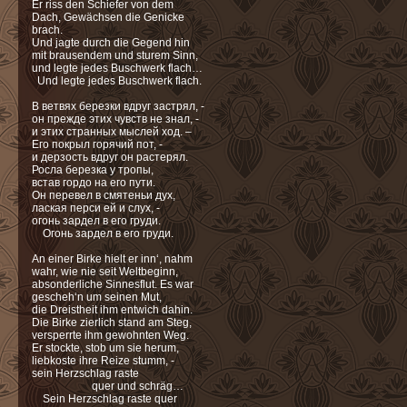
Er riss den Schiefer von dem
Dach, Gewächsen die Genicke
brach.
Und jagte durch die Gegend hin
mit brausendem und sturem Sinn,
und legte jedes Buschwerk flach…
Und legte jedes Buschwerk flach.
В ветвях березки вдруг застрял, -
он прежде этих чувств не знал, -
и этих странных мыслей ход. –
Его покрыл горячий пот, -
и дерзость вдруг он растерял.
Росла березка у тропы,
встав гордо на его пути.
Он перевел в смятеньи дух,
лаская перси ей и слух, -
огонь зардел в его груди.
Огонь зардел в его груди.
An einer Birke hielt er inn‘, nahm
wahr, wie nie seit Weltbeginn,
absonderliche Sinnesflut. Es war
gescheh‘n um seinen Mut,
die Dreistheit ihm entwich dahin.
Die Birke zierlich stand am Steg,
versperrte ihm gewohnten Weg.
Er stockte, stob um sie herum,
liebkoste ihre Reize stumm, -
sein Herzschlag raste
quer und schräg…
Sein Herzschlag raste quer