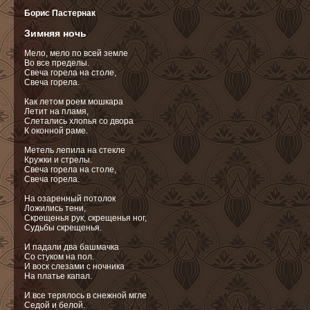
Борис Пастернак
Зимняя ночь
Мело, мело по всей земле
Во все пределы.
Свеча горела на столе,
Свеча горела.
Как летом роем мошкара
Летит на пламя,
Слетались хлопья со двора
К оконной раме.
Метель лепила на стекле
Кружки и стрелы.
Свеча горела на столе,
Свеча горела.
На озаренный потолок
Ложились тени,
Скрещенья рук, скрещенья ног,
Судьбы скрещенья.
И падали два башмачка
Со стуком на пол.
И воск слезами с ночника
На платье капал.
И все терялось в снежной мгле
Седой и белой.