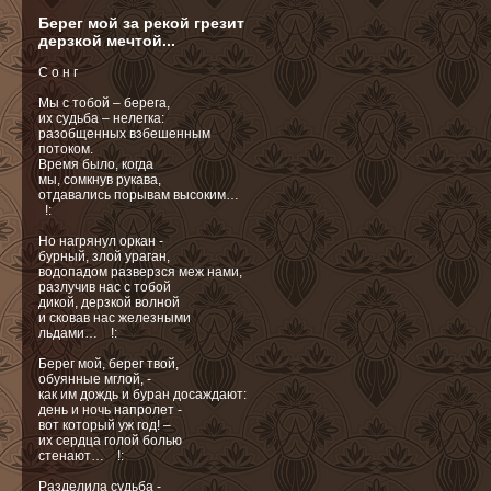
Берег мой за рекой грезит
дерзкой мечтой...
С о н г
Мы с тобой – берега,
их судьба – нелегка:
разобщенных взбешенным
потоком.
Время было, когда
мы, сомкнув рукава,
отдавались порывам высоким…
!:
Но нагрянул оркан -
бурный, злой ураган,
водопадом разверзся меж нами,
разлучив нас с тобой
дикой, дерзкой волной
и сковав нас железными
льдами… !:
Берег мой, берег твой,
обуянные мглой, -
как им дождь и буран досаждают:
день и ночь напролет -
вот который уж год! –
их сердца голой болью
стенают… !:
Разделила судьба -