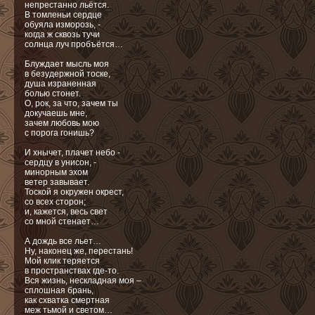
непрестанно льётся.
В томленьи сердце
обуяла изморозь, -
когда ж сквозь тучи
солнца луч пробъётся…
Блуждает мысль моя
в безудержной тоске,
душа израненная
болью стонет.
О, рок, за что, зачем ты
докучаешь мне,
зачем любовь мою
с порога гонишь?
И хнычет, плачет небо -
сердцу в унисон, -
минорным эхом
ветер завывает.
Тоской я окружен окрест,
со всех сторон;
и, кажется, весь свет
со мной стенает…
А дождь все льет…
Ну, наконец же, перестань!
Мой клик теряется
в пространствах где-то.
Вся жизнь, нескладная моя –
сплошная брань,
как схватка смертная
меж тьмой и светом…