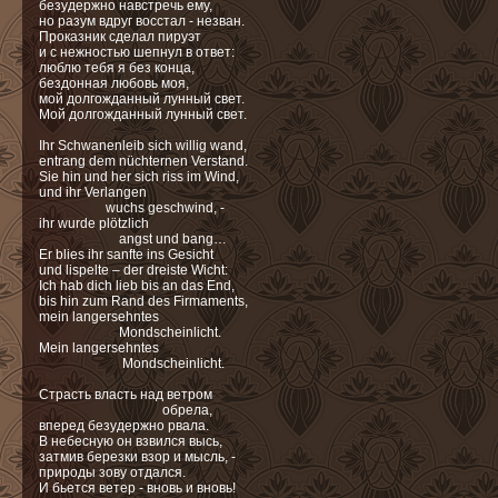
безудержно навстречь ему,
но разум вдруг восстал - незван.
Проказник сделал пируэт
и с нежностью шепнул в ответ:
люблю тебя я без конца,
бездонная любовь моя,
мой долгожданный лунный свет.
Мой долгожданный лунный свет.
Ihr Schwanenleib sich willig wand,
entrang dem nüchternen Verstand.
Sie hin und her sich riss im Wind,
und ihr Verlangen
wuchs geschwind, -
ihr wurde plötzlich
angst und bang…
Er blies ihr sanfte ins Gesicht
und lispelte – der dreiste Wicht:
Ich hab dich lieb bis an das End,
bis hin zum Rand des Firmaments,
mein langersehntes
Mondscheinlicht.
Mein langersehntes
Mondscheinlicht.
Страсть власть над ветром
обрела,
вперед безудержно рвала.
В небесную он взвился высь,
затмив березки взор и мысль, -
природы зову отдался.
И бьется ветер - вновь и вновь!