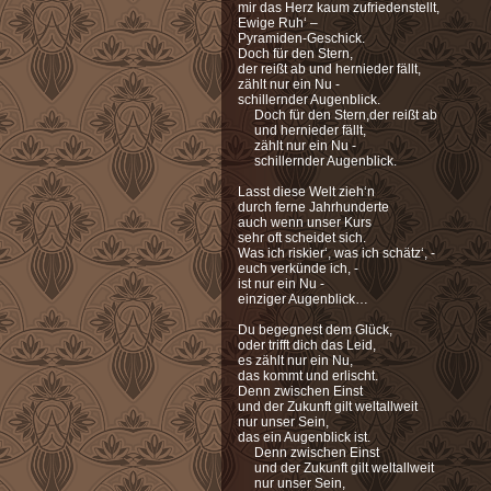
mir das Herz kaum zufriedenstellt,
Ewige Ruh‘ –
Pyramiden-Geschick.
Doch für den Stern,
der reißt ab und hernieder fällt,
zählt nur ein Nu -
schillernder Augenblick.
Doch für den Stern,
der reißt ab
und hernieder fällt,
zählt nur ein Nu -
schillernder Augenblick.
Lasst diese Welt zieh‘n
durch ferne Jahrhunderte
auch wenn unser Kurs
sehr oft scheidet sich.
Was ich riskier‘, was ich schätz‘, -
euch verkünde ich, -
ist nur ein Nu -
einziger Augenblick…
Du begegnest dem Glück,
oder trifft dich das Leid,
es zählt nur ein Nu,
das kommt und erlischt.
Denn zwischen Einst
und der Zukunft gilt weltallweit
nur unser Sein,
das ein Augenblick ist.
Denn zwischen Einst
und der Zukunft gilt weltallweit
nur unser Sein,