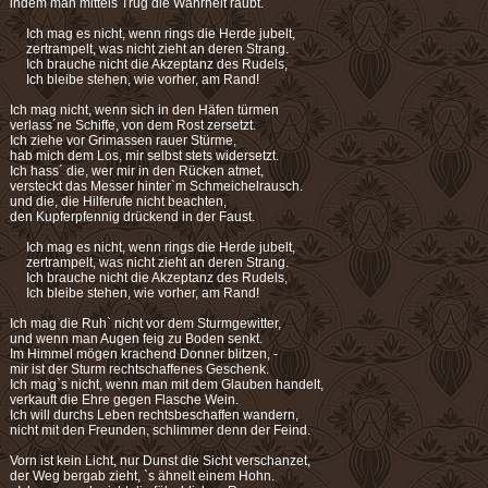
indem man mittels Trug die Wahrheit raubt.
Ich mag es nicht, wenn rings die Herde jubelt,
zertrampelt, was nicht zieht an deren Strang.
Ich brauche nicht die Akzeptanz des Rudels,
Ich bleibe stehen, wie vorher, am Rand!
Ich mag nicht, wenn sich in den Häfen türmen
verlass´ne Schiffe, von dem Rost zersetzt.
Ich ziehe vor Grimassen rauer Stürme,
hab mich dem Los, mir selbst stets widersetzt.
Ich hass´ die, wer mir in den Rücken atmet,
versteckt das Messer hinter`m Schmeichelrausch.
und die, die Hilferufe nicht beachten,
den Kupferpfennig drückend in der Faust.
Ich mag es nicht, wenn rings die Herde jubelt,
zertrampelt, was nicht zieht an deren Strang.
Ich brauche nicht die Akzeptanz des Rudels,
Ich bleibe stehen, wie vorher, am Rand!
Ich mag die Ruh` nicht vor dem Sturmgewitter,
und wenn man Augen feig zu Boden senkt.
Im Himmel mögen krachend Donner blitzen, -
mir ist der Sturm rechtschaffenes Geschenk.
Ich mag`s nicht, wenn man mit dem Glauben handelt,
verkauft die Ehre gegen Flasche Wein.
Ich will durchs Leben rechtsbeschaffen wandern,
nicht mit den Freunden, schlimmer denn der Feind.
Vorn ist kein Licht, nur Dunst die Sicht verschanzet,
der Weg bergab zieht, `s ähnelt einem Hohn.