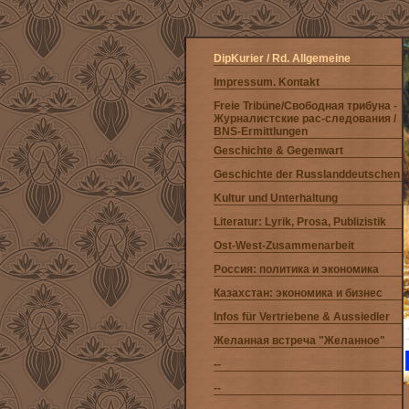
DipKurier / Rd. Allgemeine
Impressum. Kontakt
Freie Tribüne/Свободная трибуна -
Журналистские рас-следования /
BNS-Ermittlungen
Geschichte & Gegenwart
Geschichte der Russlanddeutschen
Kultur und Unterhaltung
Literatur: Lyrik, Prosa, Publizistik
Ost-West-Zusammenarbeit
Россия: политика и экономика
Казахстан: экономика и бизнес
Infos für Vertriebene & Aussiedler
Желанная встреча "Желанное"
--
--