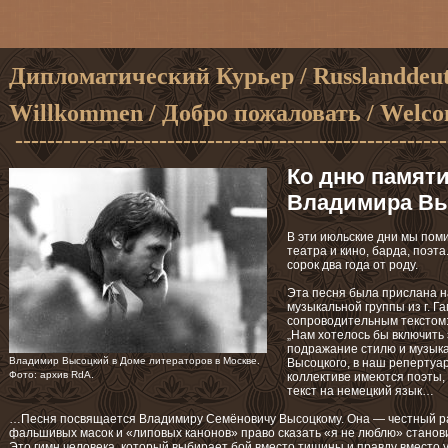
Дипломатический Курьер / Russlanddeut
Willkommen / Добро пожало
-----------------------------------------------------
Ко дню памят
Владимира Вы
В эти июльские дни мы пом
театра и кино, барда, поэта
сорок два года от роду.
Эта песня была прислана н
музыкальной группы из г. Г
сопроводительным текстом
„Нам хотелось бы включить
подражание стилю и музык
Владимир Высоцкий в Доме литераторов в Москве.
Высоцкого, в наш репертуар
Фото: архив RdA.
коллективе имеются поэты,
текст на немецкий язык…
…Песня посвящается Владимиру Семёновичу Высоцкому. Она — честный раз
фальшивых масок и «липовых канонов» право сказать «я не люблю» стано
Это гимн человека, который выбирает бой вместо тишины и правду вместо 