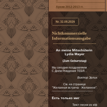
--
Арxив 2012-2013 гг.
Nr. 32.08.2026
Nichtkommerzielle
Informationsausgabe
------------------------------
An meine Mitschülerin
Lydia Mayer
(Zum Geburtstag)
Мы сегодня поздравляем
С Днём Рождения ТЕБЯ…
Виктор Эрлих
См. на cтранице
"Желанная встреча - Желанное".
-------------------------------------------
Есть только миг
Текст песни из к/ф