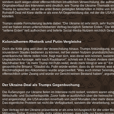
sondern auch wegen einer offensichtlichen inhaltlichen Verwechslung, die aufme
Originalwortlaut des Interviews wird deutlich, wie Trump die Ukraine-Thematik e
Thema zu sprechen, als er die unter Biden getätigten Militärhilfen in Höhe von 300
Rohstoff-Deal mit Kiew stellte er als eine Art Gegenleistung dar, mit der die US
könnten.
Trumps exakte Formulierung lautete dabei: "Die Ukraine ist sehr reich, sehr fruc
und wir haben einen unterschriebenen Vertrag bezüglich Seltener Erden." Die W
"seltene Erden" ließ aufhorchen und lieferte Social-Media-Nutzern reichlich Gesp
Kolonialherren-Rhetorik und Putin-Vergleiche
Doch die Kritik ging weit über die Verwechslung hinaus. Trumps Ankündigung, s
souveränen Staates bedienen zu können, rief bei vielen Nutzern grundsätzliches
amerikanische Werte reden höre, fragt man sich, was diese sein können, basier
Unglaubliche Aussage, sehr nach Raubbaron", schrieb ein X-Nutzer. Andere st
Machthaber fest: "Je mehr Trump mit Putin redet, desto mehr klingt er wie er." Ei
geopolitische Brisanz: "Glaubst du, Putin würde wollen, dass du dir nimmst, was e
Rechtmäßigkeit des Abkommens wurde angezweifelt. "Was auch immer Selenskyj
offensichtlich unter Zwang und würde vor Gericht keinen Bestand haben", argumen
Der Ukraine-Deal als Trumps Gegenbuchung
Die Äußerungen zur Ukraine fielen im Interview nicht isoliert, sondern waren ein
Wirtschafts- und Sicherheitspolitik. Zuvor hatte er ausführlich über die heimisc
und angekündigt, die USA würden innerhalb von zwölf Monaten über mehr dieser R
Das eigentliche Problem sei nicht die Verfügbarkeit, sondern die Verarbeitung, s
Den Vertrag mit der Ukraine präsentierte er als eine Art Ausgleich für die unter Bi
Milliarden Dollar. Europa hätte dafür zahlen können, man hätte nur fragen müssen,