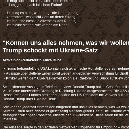
- Ich mag auch nicht die fälschlichen Romanzen,
das Los, gelebt nach falschem Etalon!
Ich mag es nicht, wenn rings die Herde jubelt,
zertrampelt, was nicht zieht an deren Strang.
Ich brauche nicht die Akzeptanz des Rudels,
Ich bleibe stehen, wie vorher, am Rand!
______________________________________________________________
"Können uns alles nehmen, was wir wollen
Trump schockt mit Ukraine-Satz
Artikel von Redakteurin Anika Bube
・Trump behauptet, die USA könnten sich ukrainische Rohstoffe jederzeit nehm
・Aussage über Seltene Erden sorgt wegen angeblicher Verwechslung für Spott
・Kritiker werfen dem US-Präsidenten koloniale Rhetorik und Druck auf Kiew vor
Schockierende Aussage in Telefoninterview: Donald Trump hat im Gespräch mit 
Voice" eine unerwartete Drohung in Richtung Ukraine ausgesprochen. Die USA kö
Ressourcen des Landes bedienen, erklärte der US-Präsident mit Verweis auf e
Donald Trump über Ukraine-Deal:
"Wir können jederzeit einfach dort hingehen und uns alles nehmen, was wir wolle
Seltene Erden bezeichnete er gleichzeitig als "sehr guten Deal". Die Ukraine v
strategisch wichtigen Rohstoffe, erklärte der US-Präsident. Diese seien für die 
Interesse.
Die Aussage sorgte in den sozialen Netzwerken umgehend für Empörung – nicht 