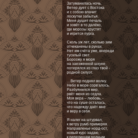
Затуманилась ночь.
Ветер дует с Востока
и с собою влачит
лоскутки забытья.
Меня душит печаль
и зовёт в то далёко,
где морозы хрустят
и игрится пурга.
Сколь уж лет, сколько зим
отчеканены в рунах.
Нет им счёта уже, впереди
тусклый свет.
Борозжу я моря
на заезженной шхуне,
потерялся из глаз твой -
родной силуэт.
…Ветер поднял волну.
Небо в море сорв‘алось.
Разбуянился мир,
рвёт меня из седла.
Моя вера – любовь, -
что на суше осталась,
что надежду даёт мне
и веру в себя.
Я налег на штурвал,
к ветру румб примеряя.
Направленье норд-ост,
новый курс задаю, -
к пепелищам родным,