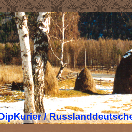
DipKurier / Russlanddeutsch