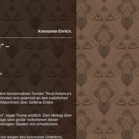
Konstantin Ehrlich.
________________________________________
" –
en
dem konservativen Sender "Real America's
nnten sich jederzeit an den natürlichen
in Abkommen über Seltene Erden.
n", sagte Trump wörtlich. Den Vertrag über
erfüge über große Vorkommen dieser
Vereinigten Staaten von erheblichem
nur wegen des kolonialen Untertons,