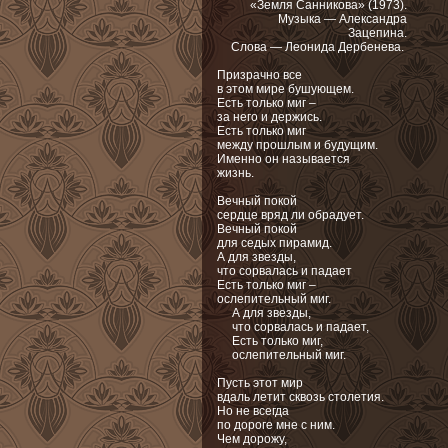
«Земля Санникова» (1973).
Музыка — Александра
Зацепина.
Слова — Леонида Дербенева.
Призрачно все
в этом мире бушующем.
Есть только миг –
за него и держись.
Есть только миг
между прошлым и будущим.
Именно он называется
жизнь.
Вечный покой
сердце вряд ли обрадует.
Вечный покой
для седых пирамид.
А для звезды,
что сорвалась и падает
Есть только миг –
ослепительный миг.
А для звезды,
что сорвалась и падает,
Есть только миг,
ослепительный миг.
Пусть этот мир
вдаль летит сквозь столетия.
Но не всегда
по дороге мне с ним.
Чем дорожу,