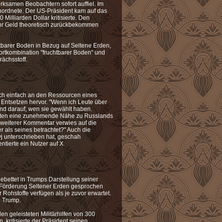
rksamen Beobachtern sofort auffiel. Im
inordnete. Der US-Präsident kam auf das
 Milliarden Dollar kritisierte. Den
A ihr Geld theoretisch zurückbekommen
htbarer Boden in Bezug auf Seltene Erden,
ortkombination "fruchtbarer Boden" und
rächsstoff.
ich einfach an den Ressourcen eines
 Entsetzen hervor. "Wenn ich Leute über
end darauf, wen sie gewählt haben.
ellten eine zunehmende Nähe zu Russlands
n weiterer Kommentar verwies auf die
r als seines betrachtet?" Auch die
 unterschrieben hat, geschah
tierte ein Nutzer auf X.
gebettet in Trumps Darstellung seiner
he Förderung Seltener Erden gesprochen
ohstoffe verfügen als je zuvor erwartet.
o Trump.
den geleisteten Militärhilfen von 300
 kritisierte der Präsident seinen