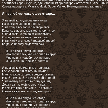
застилает серой хмурью, единственным ориентиром остается внутренний 
Слова: народные. Музыка: Music Super Market. Благодарим вас заранее.“
Я не люблю ликующее стадо...
Я не люблю, когда сменили лица
На маски из дешёвого папье.
Я не хочу в восторге раствориться,
Купаясь в лести, как в хмельном питье.
Я не люблю, когда поют с надрывом
О том, во что не верят ни на грош,
И как любуются своей красивой гривой,
Когда за правду выдаётся ложь.
Я не люблю ликующее стадо,
Что топчет тех, кто не попал в струю.
Мне ваших «одобрямс» не надо —
Я на краю, как прежде, постою!
Я не люблю безмолвные причалы,
Где корабли гниют в тиши ночной.
Мне по душе штормов седых оскалы,
И бой с судьбой, и вечный бой с собой.
Я ненавижу тех, кто в спину дышит,
Держа за пазухой из лести нож,
И тех, кто крик о помощи не слышит,
Сжимая в кулаке свой медный грош.
Я не люблю ликующее стадо,
Что топчет тех, кто не попал в струю.
Мне ваших «одобрямс» не надо —