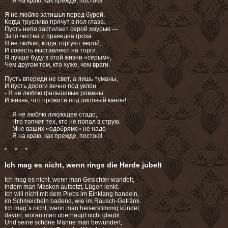
Я на краю, как прежде, постою!
Я не люблю затишья перед бурей,
Когда трусливо прячут в пол глаза.
Пусть небо застилает серой хмурью —
Зато честна и праведна гроза.
Я не люблю, когда торгуют верой,
И совесть выставляют на торги.
Я лучше буду в этой жизни «серым»,
Чем другом тем, кто хуже, чем враги.
Пусть впереди не свет, а лишь туманы,
И пусть дороги вечно под уклон
- Я не люблю фальшивые романы
И жизнь, что прожита под липовый канон!
Я не люблю ликующее стадо,
Что топчет тех, кто не попал в струю.
Мне ваших «одобрямс» не надо —
Я на краю, как прежде, постою!
* * *
Ich mag es nicht, wenn rings die Herde jubelt
Ich mag es nicht, wenn man Gesichter wandelt,
indem man Masken aufsetzt, Lügen lenkt.
Ich will nicht mit dem Plebs im Einklang handeln,
im Schmeicheln badend, wie im Rausch-Getränk.
Ich mag´s nicht, wenn man heiserstimmig kündet,
davon, woran man überhaupt nicht glaubt.
Und seine schöne Mähne man bewundert,