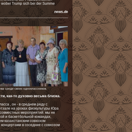
 – wobei Trump sich bei der Summe
news.de
________________________________________
ва среди своих одноклассников.
ти, как-то духовно весьма близка.
асса , он - в среднем ряду c
ортзале на уроках физкультуры Юра
 совместных мероприятий: мы не
ой и баскетбольной командах,
м казахстанским совхозом
с концертами в соседние с совхозом