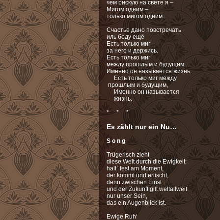
чем рискую на свете я –
Мигом одним –
только мигом одним.
Счастье дано повстречать
иль беду ещё
Есть только миг –
за него и держись.
Есть только миг
между прошлым и будущим.
Именно он называется жизнь.
Есть только миг между
прошлым и будущим,
Именно он называется
жизнь.
* * *
Es zählt nur ein Nu…
S o n g
Trügerisch zieht
diese Welt durch die Ewigkeit;
halt` fest am Moment,
der kommt und erlischt,
denn zwischen Einst
und der Zukunft gilt weltallweit
nur unser Sein,
das ein Augenblick ist.
Ewige Ruh‘