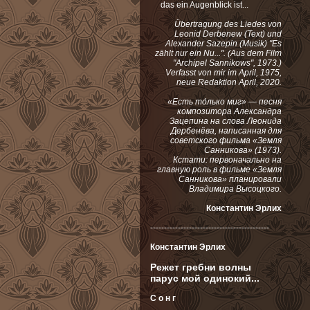
das ein Augenblick ist...
Übertragung des Liedes von
Leonid Derbenew (Text) und
Alexander Sazepin (Musik) "Es
zählt nur ein Nu...". (Aus dem Film
"Archipel Sannikows", 1973.)
Verfasst von mir im April, 1975,
neue Redaktion April, 2020.
«Есть то́лько миг» — песня
композитора Александра
Зацепина на слова Леонида
Дербенёва, написанная для
советского фильма «Земля
Санникова» (1973).
Кстати: первоначально на
главную роль в фильме «Земля
Санникова» планировали
Владимира Высоцкого.
Константин Эрлих
-------------------------------------------
Константин Эрлих
Режет гребни волны
парус мой одинокий...
С о н г