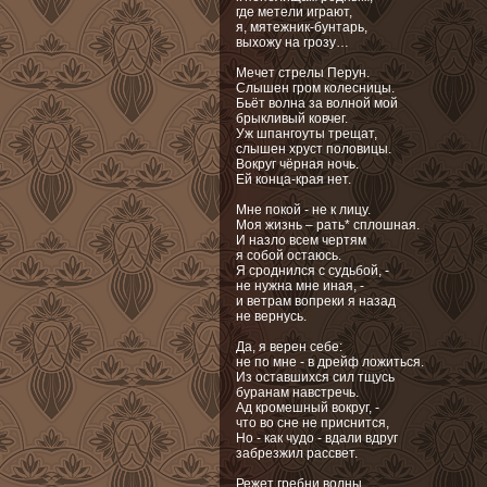
где метели играют,
я, мятежник-бунтарь,
выхожу на грозу…
Мечет стрелы Перун.
Слышен гром колесницы.
Бьёт волна за волной мой
брыкливый ковчег.
Уж шпангоуты трещат,
слышен хруст половицы.
Вокруг чёрная ночь.
Ей конца-края нет.
Мне покой - не к лицу.
Моя жизнь – рать* сплошная.
И назло всем чертям
я собой остаюсь.
Я сроднился с судьбой, -
не нужна мне иная, -
и ветрам вопреки я назад
не вернусь.
Да, я верен себе:
не по мне - в дрейф ложиться.
Из оставшихся сил тщусь
буранам навстречь.
Ад кромешный вокруг, -
что во сне не приснится,
Но - как чудо - вдали вдруг
забрезжил рассвет.
Режет гребни волны