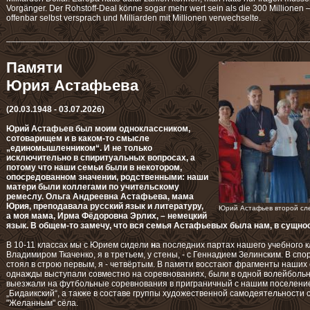
Vorgänger. Der Rohstoff-Deal könne sogar mehr wert sein als die 300 Millionen
offenbar selbst versprach und Milliarden mit Millionen verwechselte.
______________________________________________________________
Памяти
Юрия Астафьева
(20.03.1948 - 03.07.2026)
Юрий Астафьев был моим одноклассником,
сотоварищем и в каком-то смысле
„единомышленником“. И не только
исключительно в спиритуальных вопросах, а
потому что наши семьи были в некотором,
опосредованном значении, родственными: наши
матери были коллегами по учительскому
ремеслу. Ольга Андреевна Астафьева, мама
Юрия, преподавала русский язык и литературу,
Юрий Астафьев второй сле
а моя мама, Ирма Фёдоровна Эрлих, – немецкий
язык. В общем-то замечу, что вся семья Астафьевых была нам, в сущнос
В 10-11 классах мы с Юрием сидели
н
а последних партах нашего учебного кл
Владимиром Ткаченко, я в третьем, у стены, - с Геннадием Зелинским. В сп
стоял в строю первым, я - четвёртым. В памяти восстают фрагменты наших
однажды выступали совместно на соревнованиях, были в одной волейбольн
выезжали на футбольные соревнования в приграничный с нашим поселение
„Бидаикский“, а также в составе группы художественной самодеятельности 
"Желанным" сёла.