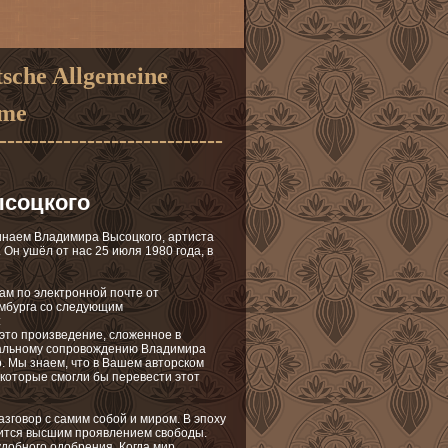
sche Allgemeine
вать / Welcome
-----------------------------
и
соцкого
инаем Владимира Высоцкого, артиста
.
Он ушёл от нас 25 июля 1980 года, в
ам по электронной почте от
амбурга со следующим
:
 это произведение, сложенное в
альному сопровождению Владимира
. Мы знаем, что в Вашем авторском
 которые смогли бы перевести этот
говор с самим собой и миром. В эпоху
вится высшим проявлением свободы.
удобного одобрения.
Когда мир