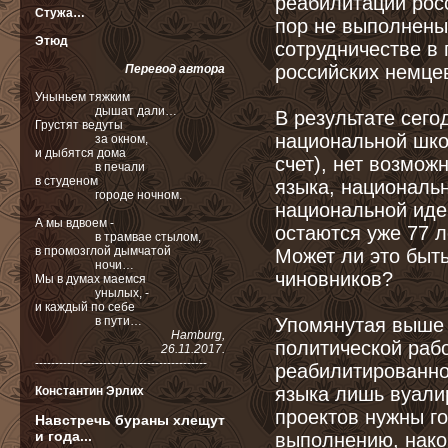
реабилитации росс
Стужа…
пор не выполнены 
Этюд
сотрудничестве в
российских немце
Перевод автора
Уныньем тяжким
дышат дали…
В результате сего
Грустят ведуты
национальной шко
за окном,
и дыбятся дома
счет), нет возмож
в печали
в студеном
языка, национальн
городе ночном.
национальной иде
А мы вдвоем -
остаются уже 77 л
в трамвае стылом,
в промозглой дымчатой
Может ли это быт
ночи…
чиновников?
Мы в думах маемся
унылых, -
и каждый по себе
в пути…
Упомянутая выше 
Hamburg,
политической раб
26.11.2017.
-------------------------------------------
реабилитированно
языка лишь вуалир
Константин Эрлих
проектов нужны г
Навстречь бураны хлещут
и года...
выполнению, нако