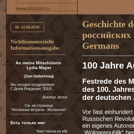
--
Арxив 2012-2013 гг.
Geschichte d
Nr. 32.08.2026
российских н
Nichtkommerzielle
Germans
Informationsausgabe
------------------------------
An meine Mitschülerin
100 Jahre 
Lydia Mayer
(Zum Geburtstag)
Festrede des M
Мы сегодня поздравляем
des 100. Jahre
С Днём Рождения ТЕБЯ…
der deutschen
Виктор Эрлих
См. на cтранице
"Желанная встреча - Желанное".
Vor fast einhunder
-------------------------------------------
Russischen Revolut
Есть только миг
ein eigenes Autono
Текст песни из к/ф
„Wolgarepublik“ her