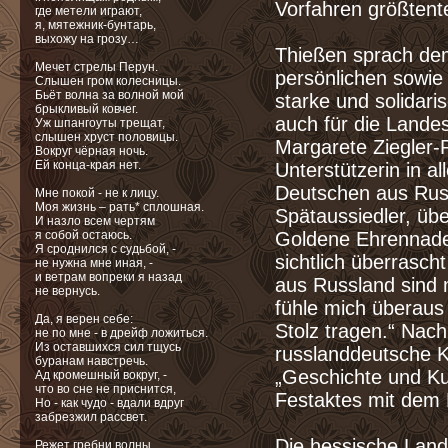
Vorfahren größtent
где метели играют,
я, мятежник-бунтарь,
выхожу на грозу…
Thießen sprach dem
Мечет стрелы Перун.
persönlichen sowie 
Слышен гром колесницы.
Бьёт волна за волной мой
starke und solidar
брыкливый ковчег.
auch für die Lande
Уж шпангоуты трещат,
слышен хруст половицы.
Margarete Ziegler-
Вокруг чёрная ночь.
Ей конца-края нет.
Unterstützerin in a
Deutschen aus Russ
Мне покой - не к лицу.
Моя жизнь – рать* сплошная.
Spätaussiedler, üb
И назло всем чертям
я собой остаюсь.
Goldene Ehrennade
Я сроднился с судьбой, -
sichtlich überrasch
не нужна мне иная, -
и ветрам вопреки я назад
aus Russland sind 
не вернусь.
fühle mich überaus
Да, я верен себе:
Stolz tragen.“ Nac
не по мне - в дрейф ложиться.
Из оставшихся сил тщусь
russlanddeutsche K
буранам навстречь.
„Geschichte und Kul
Ад кромешный вокруг, -
что во сне не приснится,
Festaktes mit dem 
Но - как чудо - вдали вдруг
забрезжил рассвет.
Die hessische Land
Режет гребни волны