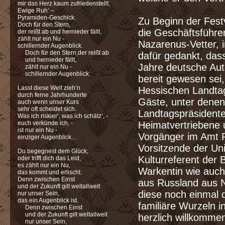
mir das Herz kaum zufriedenstellt,
Ewige Ruh‘ –
Pyramiden-Geschick.
Zu Beginn der Fest
Doch für den Stern,
die Geschäftsführe
der reißt ab und hernieder fällt,
zählt nur ein Nu -
Nazarenus-Vetter, 
schillernder Augenblick.
Doch für den Stern,
der reißt ab
dafür gedankt, das
und hernieder fällt,
Jahre deutsche Au
zählt nur ein Nu -
schillernder Augenblick.
bereit gewesen sei,
Lasst diese Welt zieh‘n
Hessischen Landta
durch ferne Jahrhunderte
Gäste, unter denen
auch wenn unser Kurs
sehr oft scheidet sich.
Landtagspräsidente
Was ich riskier‘, was ich schätz‘, -
euch verkünde ich, -
Heimatvertriebene 
ist nur ein Nu -
Vorgänger im Amt R
einziger Augenblick…
Vorsitzende der Un
Du begegnest dem Glück,
Kulturreferent der
oder trifft dich das Leid,
es zählt nur ein Nu,
Warkentin wie auch
das kommt und erlischt.
Denn zwischen Einst
aus Russland aus 
und der Zukunft gilt weltallweit
diese noch einmal 
nur unser Sein,
das ein Augenblick ist.
familiäre Wurzeln i
Denn zwischen Einst
und der Zukunft gilt weltallweit
herzlich willkommen
nur unser Sein,