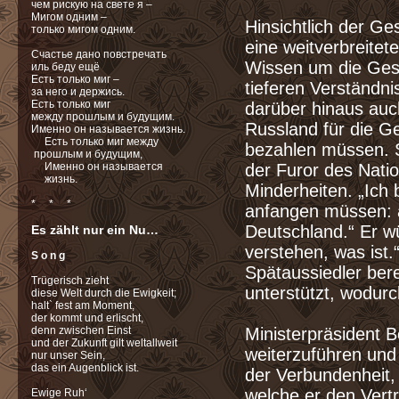
чем рискую на свете я –
Мигом одним –
Hinsichtlich der Ge
только мигом одним.
eine weitverbreitet
Счастье дано повстречать
Wissen um die Ges
иль беду ещё
Есть только миг –
tieferen Verständni
за него и держись.
Есть только миг
darüber hinaus auc
между прошлым и будущим.
Russland für die G
Именно он называется жизнь.
Есть только миг между
bezahlen müssen. 
прошлым и будущим,
Именно он называется
der Furor des Natio
жизнь.
Minderheiten. „Ich
* * *
anfangen müssen: a
Deutschland.“ Er w
Es zählt nur ein Nu…
verstehen, was ist
S o n g
Spätaussiedler ber
Trügerisch zieht
unterstützt, wodurc
diese Welt durch die Ewigkeit;
halt` fest am Moment,
der kommt und erlischt,
denn zwischen Einst
Ministerpräsident B
und der Zukunft gilt weltallweit
weiterzuführen und
nur unser Sein,
das ein Augenblick ist.
der Verbundenheit,
welche er den Vert
Ewige Ruh‘