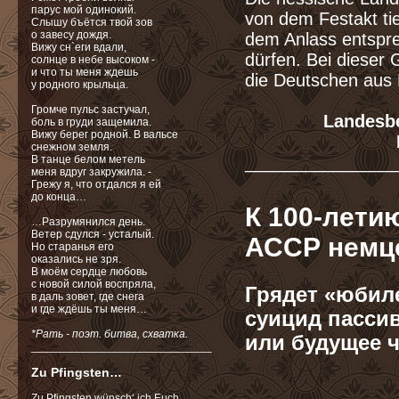
парус мой одинокий.
von dem Festakt tie
Слышу бъётся твой зов
о завесу дождя.
dem Anlass entspre
Вижу сн`еги вдали,
dürfen. Bei dieser 
солнце в небе высоком -
и что ты меня ждешь
die Deutschen aus R
у родного крыльца.
Громче пульс застучал,
Landesbe
боль в груди защемила.
Вижу берег родной. В вальсе
снежном земля.
_______________
В танце белом метель
меня вдруг закружила. -
Грежу я, что отдался я ей
до конца…
К 100-лети
…Разрумянился день.
Ветер сдулся - усталый.
АССР немц
Но старанья его
оказались
не зря.
В моём сердце любовь
с новой силой воспряла,
Грядет «юбиле
в даль зовет, где снега
и где ждёшь ты меня…
суицид пасси
*Рать - поэт. битва, схватка.
или будущее 
_____________________________
Zu Pfingsten…
Zu Pfingsten wünsch‘ ich Euch