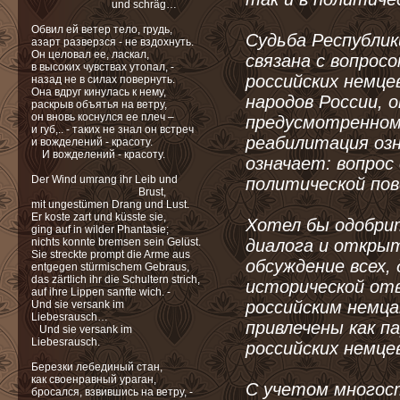
und schräg…
Обвил ей ветер тело, грудь,
Судьба Республик
азарт разверзся - не вздохнуть.
Он целовал ее, ласкал,
связана с вопрос
в высоких чувствах утопал, -
российских немцев
назад не в силах повернуть.
Она вдруг кинулась к нему,
народов России, 
раскрыв объятья на ветру,
он вновь коснулся ее плеч –
предусмотренном 
и губ,.. - таких не знал он встреч
реабилитация оз
и вожделений - красоту.
И вожделений - красоту.
означает: вопрос
Der Wind umrang ihr Leib und
политической пов
Brust,
mit ungestümen Drang und Lust.
Er koste zart und küsste sie,
Хотел бы одобри
ging auf in wilder Phantasie;
nichts konnte bremsen sein Gelüst.
диалога и открыт
Sie streckte prompt die Arme aus
обсуждение всех,
entgegen stürmischem Gebraus,
das zärtlich ihr die Schultern strich,
исторической от
auf ihre Lippen sanfte wich. -
российским немц
Und sie versank im
Liebesrausch…
привлечены как п
Und sie versank im
Liebesrausch.
российских немце
Березки лебединый стан,
как своенравный ураган,
С учетом многост
бросался, взвившись на ветру, -