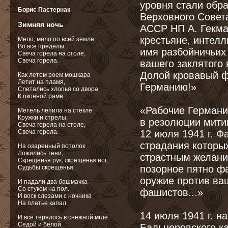
уровня стали обр
Борис Пастернак
Верховного Совет
Зимняя ночь
АССР НП А. Гекма
крестьяне, интелл
Мело, мело по всей земле
Во все пределы.
имя разбойничьих
Свеча горела на столе,
Свеча горела.
вашего заклятого 
Долой кровавый ф
Как летом роем мошкара
Летит на пламя,
Германию!»
Слетались хлопья со двора
К оконной раме.
«Рабочие Германии
Метель лепила на стекле
Кружки и стрелы.
в резолюции мити
Свеча горела на столе,
Свеча горела.
12 июля 1941 г. Ф
страдания которы
На озаренный потолок
Ложились тени,
страстным желание
Скрещенья рук, скрещенья ног,
позорное пятно ф
Судьбы скрещенья.
оружие против ваш
И падали два башмачка
Со стуком на пол.
фашистов...»
И воск слезами с ночника
На платье капал.
14 июля 1941 г. н
И все терялось в снежной мгле
Седой и белой.
Бальцеровского к