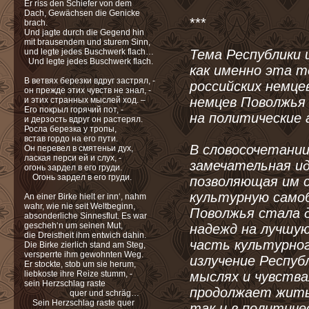
Er riss den Schiefer von dem
Dach, Gewächsen die Genicke
***
brach.
Und jagte durch die Gegend hin
mit brausendem und sturem Sinn,
und legte jedes Buschwerk flach…
Тема Республики 
Und legte jedes Buschwerk flach.
как именно эта т
В ветвях березки вдруг застрял, -
российских немце
он прежде этих чувств не знал, -
немцев Поволжья 
и этих странных мыслей ход. –
Его покрыл горячий пот, -
на политические 
и дерзость вдруг он растерял.
Росла березка у тропы,
встав гордо на его пути.
В словосочетании
Он перевел в смятеньи дух,
лаская перси ей и слух, -
замечательная ид
огонь зардел в его груди.
Огонь зардел в его груди.
позволяющая им с
культурную само
An einer Birke hielt er inn‘, nahm
wahr, wie nie seit Weltbeginn,
Поволжья стала д
absonderliche Sinnesflut. Es war
gescheh‘n um seinen Mut,
надежд на лучшую
die Dreistheit ihm entwich dahin.
часть культурног
Die Birke zierlich stand am Steg,
versperrte ihm gewohnten Weg.
излучение Респуб
Er stockte, stob um sie herum,
liebkoste ihre Reize stumm, -
мыслях и чувствах
sein Herzschlag raste
продолжает жить
quer und schräg…
Sein Herzschlag raste quer
так и в политиче