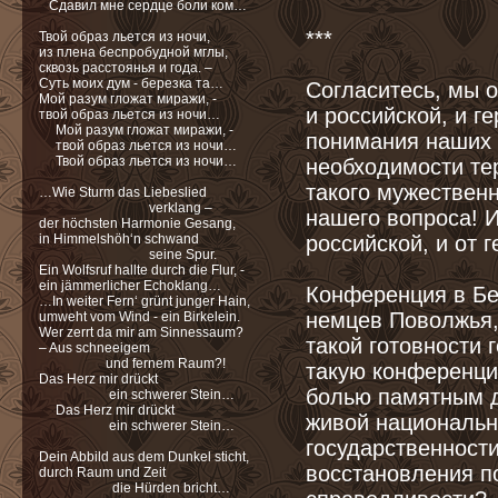
Сдавил мне сердце боли ком…
***
Твой образ льется из ночи,
из плена беспробудной мглы,
cквозь расстоянья и года. –
Cуть моих дум - березка та…
Согласитесь, мы о
Мой разум гложат миражи, -
и российской, и г
твой образ льется из ночи…
Мой разум гложат миражи, -
понимания наших 
твой образ льется из ночи…
Твой образ льется из ночи…
необходимости те
такого мужествен
…Wie Sturm das Liebeslied
verklang –
нашего вопроса! И
der höchsten Harmonie Gesang,
in Himmelshöh‘n schwand
российской, и от 
seine Spur.
Ein Wolfsruf hallte durch die Flur, -
ein jämmerlicher Echoklang…
Конференция в Бе
…In weiter Fern‘ grünt junger Hain,
немцев Поволжья,
umweht vom Wind - ein Birkelein.
Wer zerrt da mir am Sinnessaum?
такой готовности
– Aus schneeigem
und fernem Raum?!
такую конференци
Das Herz mir drückt
болью памятным д
ein schwerer Stein…
Das Herz mir drückt
живой национальн
ein schwerer Stein…
государственност
Dein Abbild aus dem Dunkel sticht,
восстановления п
durch Raum und Zeit
die Hürden bricht…