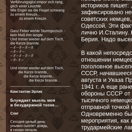
Verführungsglut empor sich rang,
историков пишет:
glich einer Leuchte.
Wie Engel sie die Flügel schwang
зафиксировано не
zu einem Kreuze,..
советских немцев
zu einem Kreuze.
Одессой. Эти фа
Ganz Feber wehte Sturmgezisch. -
лично И.Сталину.
kein Maß ihm langte.
Берия. Надо высел
Und immer wieder auf dem Tisch,
die Kerze brannte.
-- // -- // -- // -- //
-- // -- // --
В какой непосредс
-- // -- // -- // -- //
отношении немцев
-- //-- // --
поголовное высел
Und immer wieder auf dem Tisch,
СССР, начавшееся
die Kerze brannte,..
die Kerze brannte,..
августа и Указа П
die Kerze brannte...
_____________________________
1941 г. А еще ран
Константин Эрлих
обороны СССР от 1
тысячного немецк
Блуждает мысль моя
в безудержной тоске…
отправной точкой
Одновременно был
Сонг
мероприятия, как
Сегодня целый день
унывно сыплет дождь,
трудармейские лаг
в тисках печали