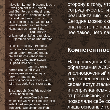
-
сторону к тому, ч
mit vollen Lungen bläst und kracht.
Er voll genießt sein Element
сотрудничестве, и
und über Feld und Hügel rennt;
реабилитацию «ус
hier ist er Herr - er hat die Macht.
Es lässt die Einsicht ihn nicht los,
Сегодня можно ска
steckt ihm im Halse, wie ein Kloß:
Zurück er sehnt sich nach dem
она на это не по
Hain, nach schlanker Birke -
нее такое, чего д
zart und fein, -
er jammert schlaf- und ruhelos.
Er jammert schlaf- und ruhelos.
Он сохнет по крутым горам,
Компетентнос
по разметавшимся снегам,
где он гонял - младой олень,
сбивая панты набекрень, -
по необъезженным долам.
На прошедшей Ко
Он рвал, взьяренный,
образования АССР
шпили с крыш,
ломая стонущий камыш,
уполномоченный Ф
и мчал, его уж не свернуть,
ликуя, пробивая путь,
переселенцев и н
мял под собой всяк куст и лист.
своем вступитель
Мял под собой всяк куст и лист.
и непризнанием» с
Er sehnt sich rückwärts nach den
Höh’n, nach tiefen,
от российской, и о
silberweißen Schnee‘n,
позволяли себе с
wo er sich wälzte im Gebüsch, sich
jeder Hürd‘ entgegen schmiss,
лишь основные те
frohlockte, wie ein junges Reh.