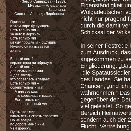
«Земля Санникова» (1973).
Eigenständigkeit un
Музыка — Александра
Зацепина.
Wolgadeutschen von
Слова — Леонида Дербенева.
nicht nur prägend f
Призрачно все
durch die damit ve
в этом мире бушующем.
Есть только миг –
Schicksal der Volks
за него и держись.
Есть только миг
между прошлым и будущим.
In seiner Festrede 
Именно он называется
жизнь.
zum Ausdruck, dass
angekommen zu sein
Вечный покой
сердце вряд ли обрадует.
Eingliederung. „Das 
Вечный покой
для седых пирамид.
„die Spätaussiedler
А для звезды,
des Landes. Sie ha
что сорвалась и падает
Есть только миг –
Chancen, „und ich 
ослепительный миг.
А для звезды,
wahrnehmen.“ Das 
что сорвалась и падает,
gegenüber den Deu
Есть только миг,
ослепительный миг.
viel geleistet. So 
Bereich Heimatvert
Пусть этот мир
вдаль летит сквозь столетия.
sondern auch der 2
Но не всегда
по дороге мне с ним.
Flucht, Vertreibung
Чем дорожу,