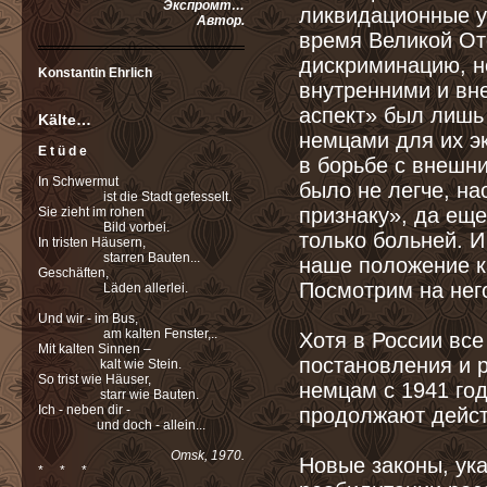
Экспромт…
ликвидационные ук
Автор.
время Великой От
дискриминацию, н
Konstantin Ehrlich
внутренними и вн
аспект» был лишь
Kälte…
немцами для их э
E t ü d e
в борьбе с внешн
In Schwermut
было не легче, н
ist die Stadt gefesselt.
признаку», да ещ
Sie zieht im rohen
Bild vorbei.
только больней. И
In tristen Häusern,
starren Вauten...
наше положение ка
Geschäften,
Посмотрим на нег
Läden allerlei.
Und wir - im Bus,
am kalten Fenster,..
Хотя в России вс
Mit kalten Sinnen –
постановления и 
kalt wie Stein.
So trist wie Häuser,
немцам с 1941 го
starr wie Bauten.
Ich - neben dir -
продолжают дейст
und doch - allein...
Omsk, 1970.
Новые законы, ук
* * *