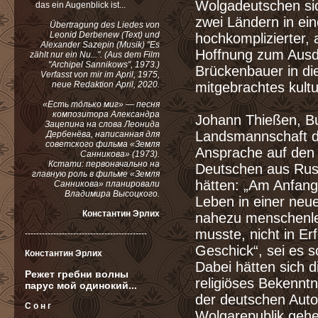
Wolgadeutschen sic
das ein Augenblick ist...
zwei Ländern in ein
Übertragung des Liedes von
Leonid Derbenew (Text) und
hochkomplizierter, 
Alexander Sazepin (Musik) "Es
Hoffnung zum Ausdr
zählt nur ein Nu...". (Aus dem Film
"Archipel Sannikows", 1973.)
Brückenbauer in di
Verfasst von mir im April, 1975,
neue Redaktion April, 2020.
mitgebrachtes kultu
«Есть то́лько миг» — песня
композитора Александра
Johann Thießen, Bu
Зацепина на слова Леонида
Landsmannschaft d
Дербенёва, написанная для
советского фильма «Земля
Ansprache auf den 
Санникова» (1973).
Кстати: первоначально на
Deutschen aus Russ
главную роль в фильме «Земля
hätten: „Am Anfang
Санникова» планировали
Владимира Высоцкого.
Leben in einer neu
Константин Эрлих
nahezu menschenle
musste, nicht in Er
-------------------------------------------
Geschick“, sei es s
Константин Эрлих
Dabei hätten sich d
Режет гребни волны
religiöses Bekennt
парус мой одинокий...
der deutschen Aut
С о н г
Wolgarepublik geheg