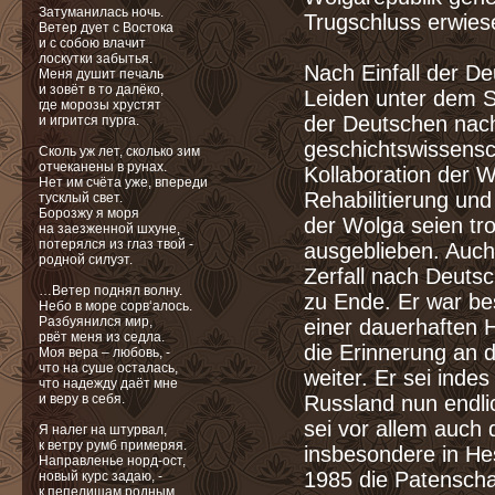
Затуманилась ночь.
Trugschluss erwies
Ветер дует с Востока
и с собою влачит
лоскутки забытья.
Nach Einfall der D
Меня душит печаль
и зовёт в то далёко,
Leiden unter dem S
где морозы хрустят
der Deutschen nach
и игрится пурга.
geschichtswissensch
Сколь уж лет, сколько зим
отчеканены в рунах.
Kollaboration der
Нет им счёта уже, впереди
Rehabilitierung un
тусклый свет.
Борозжу я моря
der Wolga seien tr
на заезженной шхуне,
потерялся из глаз твой -
ausgeblieben. Auch
родной силуэт.
Zerfall nach Deuts
…Ветер поднял волну.
zu Ende. Er war 
Небо в море сорв‘алось.
Разбуянился мир,
einer dauerhaften 
рвёт меня из седла.
die Erinnerung an d
Моя вера – любовь, -
что на суше осталась,
weiter. Er sei inde
что надежду даёт мне
и веру в себя.
Russland nun endli
sei vor allem auch
Я налег на штурвал,
к ветру румб примеряя.
insbesondere in He
Направленье норд-ост,
1985 die Patensch
новый курс задаю, -
к пепелищам родным,