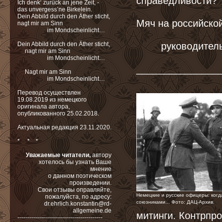
справедливости?
Ich denk‘ zurück an jene Zeit, -
das unvergess’ne Birkelein.
Dein Abbild durch den Äther sticht,
Мяч на российско
nagt mir am Sinn
im Mondscheinlicht…
Dein Abbild durch den Äther sticht,
руководител
nagt mir am Sinn
im Mondscheinlicht…
_______________
Nagt mir am Sinn
im Mondscheinlicht…
Перевод осуществлен
19.08.2019 из немецкого
оригинала автора,
опубликованного 25.02.2018.
Актуальная редакция 23.11.2020.
* * *
Уважаемые читатели,
автору
хотелось бы узнать Ваше
мнение
о данном поэтическом
произведении.
Свои отзывы оправляйте,
Немецкие и русские офицеры: ког
пожалуйста,
по адресу:
союзниками... Фото: ДАЦ-Архив.
dr.ehrlich.konstantin@rd-
allgemeine.de
митинги. Контрпр
-------------------------------------------