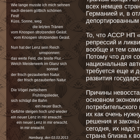
всех немцев стра
Wie lange musste ich mich sehnen
nach diesem göttlich schönen
Германией и, в от
Fest!
депортированным 
Küss, Sonne, weg
die letzten Tränen
vom Knospen strotzenden Geäst.
То, что АССР НП 
vom Knospen strotzenden Geäst.
репрессий и ликви
Nun hat der Lenz sein Reich
вообще и тем сам
umsponnen:
Потому что для с
das weite Feld, die breite Flur. -
национальная авт
Welch Meisterwerk im Glanz sich
sonnet
требуется еще и 
der frisch gezauberten Natur.
развития государс
der frisch gezauberten Natur.
Die Vögel zwitschern
Причины невосста
Frühlingslieder,
основном экономи
sich schlägt die Bahn
потребительского 
ein neuer Bach,
Gefühle steigen hoch und wieder
их как очень нуж
ein neuer Lenz in mir erwacht.
решения и законы
ein neuer Lenz in mir erwacht.
сегодня, их надо 
in mir erwacht.
страна близка к в
Hamburg, den 03.03.2013