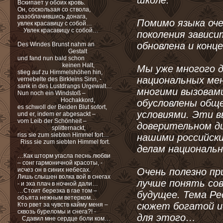
школе.
Вскипает у обоих кровь.
Он, соскользая со ствола,
разоблачившись донага,
Помимо языка оче
увлек красавицу с собой…
Увлек красавицу с собой…
поколения завис
обновлена и конц
Des Windes Brunst nahm an
Gestalt
und fand nun bald schon
keinen Halt,
Мы уже многого 
stieg auf zu Himmelshöhen hin,
национальных ме
vernebelte des Birkleins Sinn, -
sank in des Lustdrangs Urgewalt…
многими вызовами
Nun noch ein Windstoß –
Hochakkord,
обусловлены общ
es schwoll der Beiden Blut sofort,
условиями. Эти в
und er, indem er abgesackt –
vom Leib der Schönheit –
доверительном ди
splitternackt,
riss sie zum siebten Himmel fort…
нашими российск
Riss sie zum siebten Himmel fort.
делам национальн
…Как шторм угасла песнь любви
– сонг гармоничной красоты, -
исчез он в синих небесах.
Очень полезно пр
Лишь слышен волка вой в снегах
лучше понять со
- и эха плач в ночной дали…
…Стоит березка в гае том –
будущее. Тема Ре
объята нежным ветерком…
сюжет богатой и
Кто рвет за чувств кайму меня –
cквозь буреломы и снега?! -
для этого…
Сдавил мне сердце боли ком…