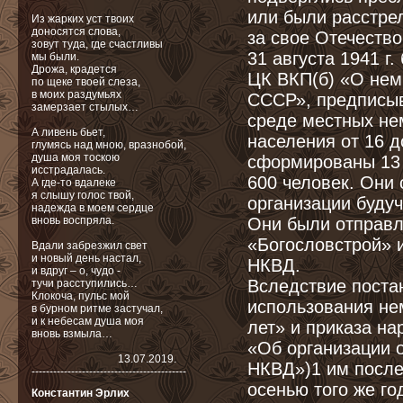
или были расстре
Из жарких уст твоих
доносятся слова,
за свое Отечеств
зовут туда, где счастливы
31 августа 1941 г
мы были.
Дрожа, крадется
ЦК ВКП(б) «О нем
по щеке твоей слеза,
в моих раздумьях
СССР», предписыв
замерзает стылых…
среде местных не
А ливень бьет,
населения от 16 д
глумясь над мною, вразнобой,
душа моя тоскою
сформированы 13 
исстрадалась.
600 человек. Они
А где-то вдалеке
я слышу голос твой,
организации буду
надежда в моем сердце
вновь воспряла.
Они были отправл
«Богословстрой» 
Вдали забрезжил свет
и новый день настал,
НКВД.
и вдруг – о, чудо -
Вследствие постан
тучи раcступились…
Клокоча, пульс мой
использования не
в бурном ритме застучал,
и к небесам душа моя
лет» и приказа н
вновь взмыла…
«Об организации 
13.07.2019.
НКВД»)1 им послед
-------------------------------------------
осенью того же го
Константин Эрлих