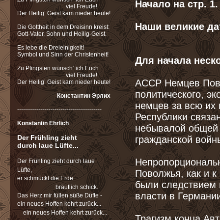
Начало на стр. 1.
viel Freude!
Der Heilig’ Geist kam nieder heute!
Наши великие да
Die Gottheit in dem Dreisinn kreist:
Gott-Vater, Sohn und Heilig-Geist.
Es lebe die Dreieinigkeit!
Symbol und Sinn der Christenheit!
Для начала неск
Zu Pfingsten wünsch‘ ich Euch
viel Freude!
АССР Немцев Пов
Der Heilig’ Geist kam nieder heute!
политического, эк
Константин Эрлих
немцев за всю их
-------------------------------------------
Республики связан
Konstantin Ehrlich
небывалой общей 
Der Frühling zieht
гражданской войн
durch laue Lüfte...
Непропорциональн
Der Frühling zieht durch laue
Lüfte,
Поволжья, как и к
er schmückt die Erde
были следствием 
bräutlich schick.
власти в Германи
Das Herz mir füllen süße Düfte -
ein neues Hoffen kehrt zurück...
ein neues Hoffen kehrt zurück...
Трагизм конца Авт