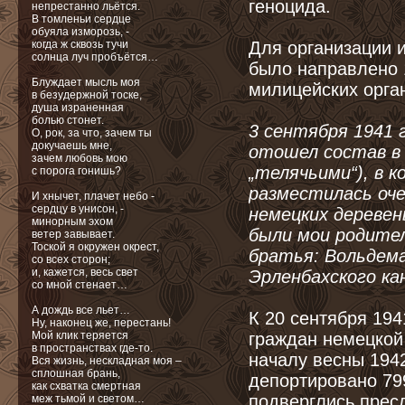
геноцида.
непрестанно льётся.
В томленьи сердце
обуяла изморозь, -
когда ж сквозь тучи
Для организации 
солнца луч пробъётся…
было направлено 
Блуждает мысль моя
милицейских орган
в безудержной тоске,
душа израненная
болью стонет.
3 сентября 1941 
О, рок, за что, зачем ты
докучаешь мне,
отошел состав в 
зачем любовь мою
„телячьими“), в 
с порога гонишь?
разместилась оче
И хнычет, плачет небо -
сердцу в унисон, -
немецких деревен
минорным эхом
были мои родител
ветер завывает.
Тоской я окружен окрест,
братья: Вольдемар
со всех сторон;
и, кажется, весь свет
Эрленбахского к
со мной стенает…
А дождь все льет…
К 20 сентября 194
Ну, наконец же, перестань!
Мой клик теряется
граждан немецкой 
в пространствах где-то.
началу весны 194
Вся жизнь, нескладная моя –
сплошная брань,
депортировано 799
как схватка смертная
подверглись прес
меж тьмой и светом…