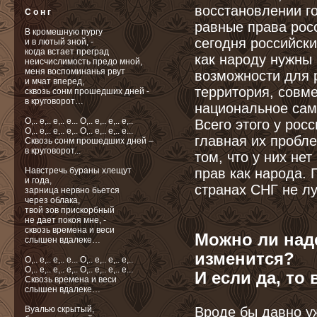
восстановлении го
С о н г
равные права рос
В кромешную пургу
сегодня российск
и в лютый зной, -
когда встает преград
как народу нужны
неисчислимость предо мной,
меня воспоминанья рвут
возможности для 
и мчат вперед,
территория, совм
сквозь сонм прошедших дней -
в круговорот…
национальное сам
О,.. e,.. e,.. e... О,.. e,.. e,.. e,..
Всего этого у рос
О,.. e,.. e,.. e,.. О,.. e,.. e,.. e...
главная их пробле
Сквозь сонм прошедших дней –
в круговорот...
том, что у них не
Навстречь бураны хлещут
прав как народа. 
и года,
странах СНГ не лу
зарница нервно бьется
через облака,
твой зов прискорбный
не дает покоя мне, -
сквозь времена и веси
Можно ли наде
слышен вдалеке…
изменится?
О,.. e,.. e,.. e... О,.. e,.. e,.. e,..
О,.. e,.. e,.. e,.. О,.. e,.. e,.. e...
И если да, то
Cквозь времена и веси
слышен вдалеке…
Вуалью скрытый,
Вроде бы давно у