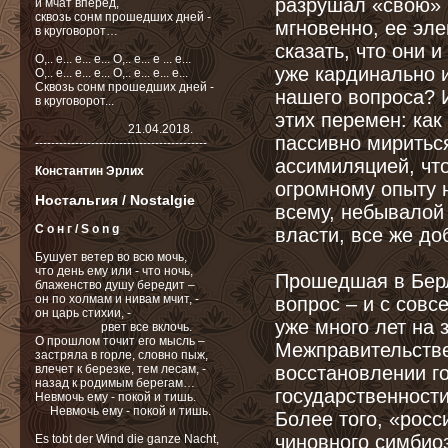
разрушал «свою» 
и мчат вперед,
сквозь сонм прошедших дней -
мгновенно, ее эле
в круговорот…
сказать, что они и
О,.. e... e... e... О,.. e... e ... e...
уже кардинально 
О,.. e... e... e... О,.. e... e... e...
Сквозь сонм прошедших дней -
нашего вопроса? 
в круговорот...
этих перемен: ка
21.04.2018.
пассивно миритьс
-------------------------------------------
ассимиляцией, чт
Константин Эрлих
огромному опыту 
Ностальгия / Nostalgie
всему, небывалой
С о н г / S o n g
власти, все же д
Бушует ветер во всю мочь,
что день ему или - что ночь,
Прошедшая в Берл
блаженство душу бередит –
он по холмам и нивам мчит, -
вопрос – и с сов
он царь стихии, -
уже много лет на
рвет все вклочь.
О прошлом точит его мысль –
Межправительстве
застряла в горле, словно пыж,
влечет к березке, тем лесам, -
восстановлении г
назад к родимым берегам…
государственности
Невмочь ему - покой и тишь.
Невмочь ему - покой и тишь.
Более того, «росс
чиновного симбиоз
Es tobt der Wind die ganze Nacht,