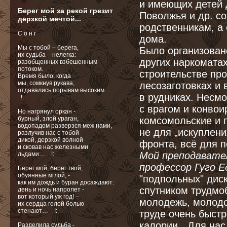
и имеющих детей д
Берег мой за рекой грезит
Поволжья и др. с
дерзкой мечтой...
родственникам, а 
С о н г
дома.
Мы с тобой – берега,
Было организован
их судьба – нелегка:
других наркомата
разобщенных взбешенным
потоком.
строительстве пр
Время было, когда
мы, сомкнув рукава,
лесозаготовках и
отдавались порывам высоким…
в рудниках. Несмо
!:
с врагом и конвои
Но нагрянул оркан -
бурный, злой ураган,
комсомольские и 
водопадом разверзся меж нами,
не для „искуплени
разлучив нас с тобой
дикой, дерзкой волной
фронта, всё для п
и сковав нас железными
Мой преподавате
льдами… !:
профессор Гуго Е
Берег мой, берег твой,
обуянные мглой, -
"подпольных" дис
как им дождь и буран досаждают:
спутником трудмо
день и ночь напролет -
вот который уж год! –
молодежь, молодо
их сердца голой болью
стенают… !:
труде очень быст
калории. „Для на
Разделила судьба -