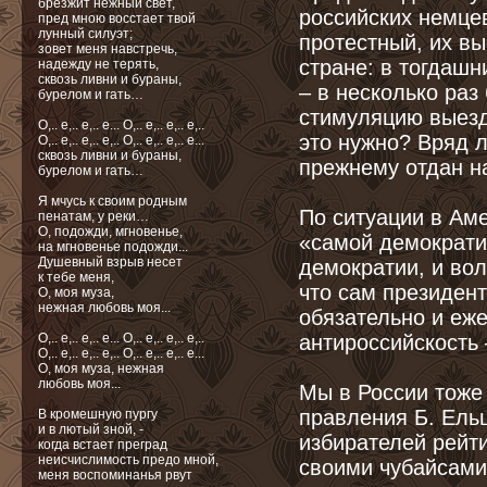
брезжит нежный свет,
российских немце
пред мною восстает твой
лунный силуэт;
протестный, их в
зовет меня навстречь,
стране: в тогдашн
надежду не терять,
сквозь ливни и бураны,
– в несколько ра
бурелом и гать…
стимуляцию выезд
О,.. e,.. e,.. e... О,.. e,.. e,.. e,..
это нужно? Вряд л
О,.. e,.. e,.. e,.. О,.. e,.. e,.. e...
сквозь ливни и бураны,
прежнему отдан н
бурелом и гать…
Я мчусь к своим родным
По ситуации в Ам
пенатам, у реки…
О, подожди, мгновенье,
«самой демократи
на мгновенье подожди...
Душевный взрыв несет
демократии, и вол
к тебе меня,
что сам президент
О, моя муза,
нежная любовь моя...
обязательно и еж
О,.. e,.. e,.. e... О,.. e,.. e,.. e,..
антироссийскость 
О,.. e,.. e,.. e,.. О,.. e,.. e,.. e...
О, моя муза, нежная
любовь моя...
Мы в России тоже
правления Б. Ельц
В кромешную пургу
и в лютый зной, -
избирателей рейти
когда встает преград
неисчислимость предо мной,
своими чубайсами 
меня воспоминанья рвут