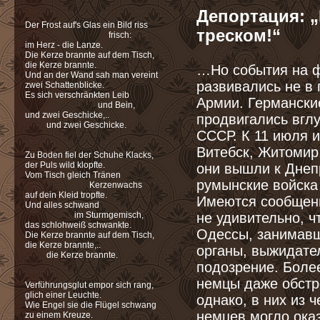
Депортация:
„
Der Frost auf's Glas ein Bild riss
треском!“
frisch:
im Herz - die Lanze.
Die Kerze brannte auf dem Tisch,
die Kerze brannte.
…Но события на 
Und an der Wand sah man vereint
развивались не в 
zwei Schattenblicke.
Es sich verschränkten Leib
Армии. Германски
und Bein,
und zwei Geschicke,..
продвигались вгл
und zwei Geschicke.
СССР. К 11 июля 
Витебск, Житомир
Zu Boden fiel der Schuhe Klacks,
der Puls wild klopfte.
они вышли к Днепр
Vom Tisch gleich Tränen
румынские войска 
Kerzenwachs
auf dein Kleid tropfte.
Имеются сообщени
Und alles schwand
im Sturmgemisch,
не удивительно, ч
das schlohweiß schwankte.
Одессы, занимавш
Die Kerze brannte auf dem Tisch,
die Kerze brannte,..
органы, выжидате
die Kerze brannte.
подозрение. Более
немцы даже обстр
Verführungsglut empor sich rang,
glich einer Leuchte.
однако, в них из 
Wie Engel sie die Flügel schwang
немцев могло ока
zu einem Kreuze.