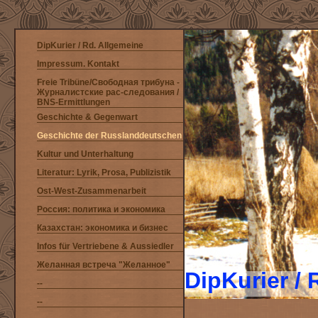
DipKurier / Rd. Allgemeine
Impressum. Kontakt
Freie Tribüne/Свободная трибуна -
Журналистские рас-следования /
BNS-Ermittlungen
Geschichte & Gegenwart
Geschichte der Russlanddeutschen
Kultur und Unterhaltung
Literatur: Lyrik, Prosa, Publizistik
Ost-West-Zusammenarbeit
Россия: политика и экономика
Казахстан: экономика и бизнес
Infos für Vertriebene & Aussiedler
Желанная встреча "Желанное"
DipKurier /
--
--