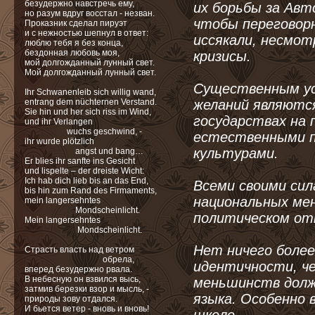
безудержно навстречь ему,
их борьбы за Авт
но разум вдруг восстал - незван.
чтобы переговорн
Проказник сделал пируэт
и с нежностью шепнул в ответ:
иссякали, несмот
люблю тебя я без конца,
бездонная любовь моя,
кризисы.
мой долгожданный лунный свет.
Мой долгожданный лунный свет.
Существенным усл
Ihr Schwanenleib sich willig wand,
entrang dem nüchternen Verstand.
желаний являютс
Sie hin und her sich riss im Wind,
государствах на
und ihr Verlangen
wuchs geschwind, -
естественными п
ihr wurde plötzlich
культурами.
angst und bang…
Er blies ihr sanfte ins Gesicht
und lispelte – der dreiste Wicht:
Ich hab dich lieb bis an das End,
Всеми своими сил
bis hin zum Rand des Firmaments,
национальных ме
mein langersehntes
Mondscheinlicht.
политическом отн
Mein langersehntes
Mondscheinlicht.
Нет ничего более
Страсть власть над ветром
обрела,
идентичности, ч
вперед безудержно рвала.
В небесную он взвился высь,
меньшинств должн
затмив березки взор и мысль, -
языка. Особенно 
природы зову отдался.
И бьется ветер - вновь и вновь!