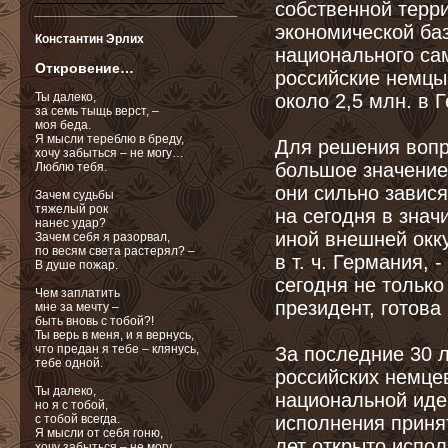
собственной терр
_____________________________
экономической баз
Константин Эрлих
национального сам
Откровение…
российские немцы
около 2,5 млн. в 
Ты далеко,
за семь тыщь верст, –
моя беда.
Я мысли тереблю в бреду,
Для решения вопр
хочу забыться – не могу…
большое значение
Люблю тебя.
они сильно завися
Зачем судьбы
тяжелый рок
на сегодня в знач
нанес удар?
иной внешней окку
Зачем себя я разорвал,
по весям света растерял? –
в т. ч. Германия,
В душе пожар.
сегодня не только
Чем заплатить
президент, готова
мне за мечту –
быть вновь с тобой?!
Ты верь в меня, и я вернусь,
что предан я тебе – клянусь,
За последние 30 
тебе одной.
российских немце
Ты далеко,
национальной иден
но я с тобой,
исполнения приня
с тобой всегда.
Я мысли от себя гоню,
лет открыто испо
хочу забыться – не могу.