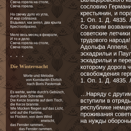
Свеча горела на столе,
сословию Герман
Свеча горела.
крестьянин, и пор
На свечку дуло из угла,
И жар соблазна
1. Оп. 1. Д. 4835. 
Вздымал, как ангел, два крыла
Со своим возвани
Крестообразно.
советские летчики
Мело весь месяц в феврале,
И то и дело
трудового народа
Свеча горела на столе,
Адольфа Аппеля, 
Свеча горела.
эскадрильи и Паул
* * *
эскадрильи и перел
Die Winternacht
которому дорога ч
освобождения герм
Worte und Melodie
1. Оп. 1. Д. 4835. 
von Konstantin Ehrlich
nach Boris Pasternak
Es wehte, wehte durch's Gebüsch,
…Наряду с другим
durch jede Schranke.
вступили в отряды
Die Kerze brannte auf dem Tisch,
die Kerze brannte.
республике немцев
Wie Mücken fliegen auf das Licht,
und auf die Flamme,
проживания советс
so Flocken, von dem Wind
на нужды оборон
erwischt,
das Fenster rammen,..
das Fenster rammen.